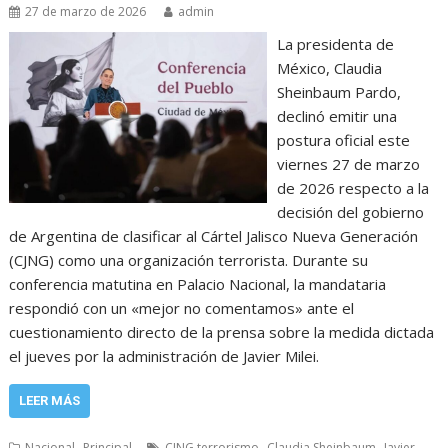
27 de marzo de 2026
admin
La presidenta de
México, Claudia
Sheinbaum Pardo,
declinó emitir una
postura oficial este
viernes 27 de marzo
de 2026 respecto a la
decisión del gobierno
de Argentina de clasificar al Cártel Jalisco Nueva Generación
(CJNG) como una organización terrorista. Durante su
conferencia matutina en Palacio Nacional, la mandataria
respondió con un «mejor no comentamos» ante el
cuestionamiento directo de la prensa sobre la medida dictada
el jueves por la administración de Javier Milei.
LEER MÁS
,
,
,
Nacional
Principal
CJNG terrorismo
Claudia Sheinbaum
Javier