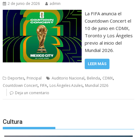
2 de junio de 2026
admin
La FIFA anuncia el
Countdown Concert el
10 de junio en CDMX,
Toronto y Los Ángeles
previo al inicio del
Mundial 2026.
LEER MÁS
,
,
,
,
Deportes
Principal
Auditorio Nacional
Belinda
CDMX
,
,
,
Countdown Concert
FIFA
Los Ángeles Azules
Mundial 2026
Deja un comentario
Cultura