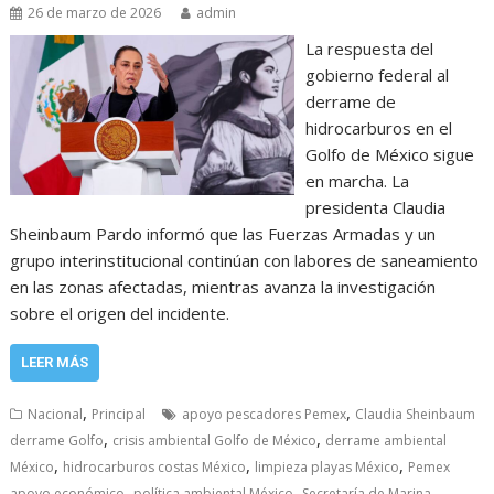
26 de marzo de 2026
admin
La respuesta del
gobierno federal al
derrame de
hidrocarburos en el
Golfo de México sigue
en marcha. La
presidenta Claudia
Sheinbaum Pardo informó que las Fuerzas Armadas y un
grupo interinstitucional continúan con labores de saneamiento
en las zonas afectadas, mientras avanza la investigación
sobre el origen del incidente.
LEER MÁS
,
,
Nacional
Principal
apoyo pescadores Pemex
Claudia Sheinbaum
,
,
derrame Golfo
crisis ambiental Golfo de México
derrame ambiental
,
,
,
México
hidrocarburos costas México
limpieza playas México
Pemex
,
,
apoyo económico
política ambiental México
Secretaría de Marina