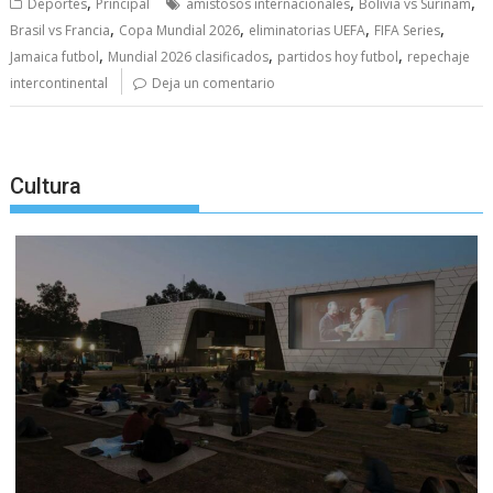
,
,
,
Deportes
Principal
amistosos internacionales
Bolivia vs Surinam
,
,
,
,
Brasil vs Francia
Copa Mundial 2026
eliminatorias UEFA
FIFA Series
,
,
,
Jamaica futbol
Mundial 2026 clasificados
partidos hoy futbol
repechaje
intercontinental
Deja un comentario
Cultura