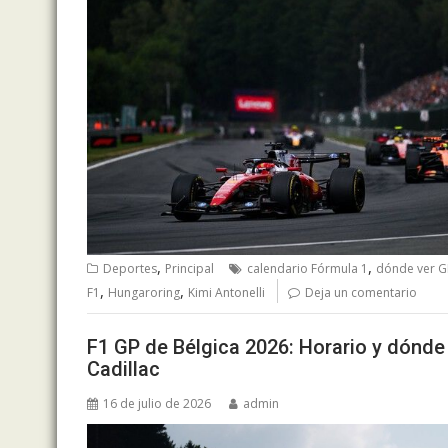
,
,
Deportes
Principal
calendario Fórmula 1
dónde ver G
,
,
F1
Hungaroring
Kimi Antonelli
Deja un comentario
F1 GP de Bélgica 2026: Horario y dónde
Cadillac
16 de julio de 2026
admin