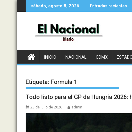
Saltar
sábado, agosto 8, 2026
Entradas recientes
al
contenido
INICIO
NACIONAL
CDMX
ESTAD
Etiqueta:
Formula 1
Todo listo para el GP de Hungría 2026: 
23 de julio de 2026
admin