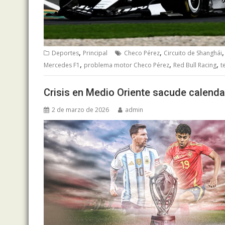
,
,
Deportes
Principal
Checo Pérez
Circuito de Shanghái
,
,
,
Mercedes F1
problema motor Checo Pérez
Red Bull Racing
t
Crisis en Medio Oriente sacude calenda
2 de marzo de 2026
admin