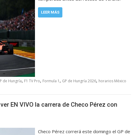
LEER MÁS
,
,
,
,
P de Hungría
F1 TV Pro
Formula 1
GP de Hungría 2026
horarios México
 ver EN VIVO la carrera de Checo Pérez con
Checo Pérez correrá este domingo el GP de