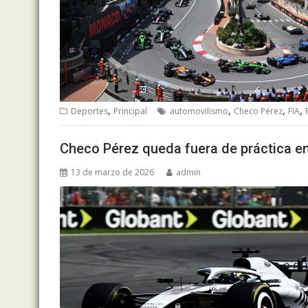
,
,
,
,
Deportes
Principal
automovilismo
Checo Pérez
FIA
Checo Pérez queda fuera de práctica en
13 de marzo de 2026
admin