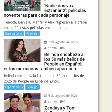
‘Nadie nos va a
extrañar 2’: películas
noventeras para cada personaje
Tenoch, Daniela, Marifer y Alex regresan a la prepa
en los 90; estas películas encajan con...
Espectáculos
Principal
7 de agosto de 2026
admin
0
Belinda encabeza a
los 50 más bellos de
People en Español;
estos mexicanos también aparecen
Belinda encabeza la lista de Los 50 más bellos de
2026 de People en Español, junto...
Espectáculos
Principal
6 de agosto de 2026
admin
0
Zendaya y Tom