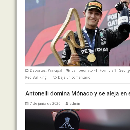
,
,
,
Deportes
Principal
campeonato F1
Formula 1
George
Red Bull Ring
Deja un comentario
Antonelli domina Mónaco y se aleja en e
7 de junio de 2026
admin