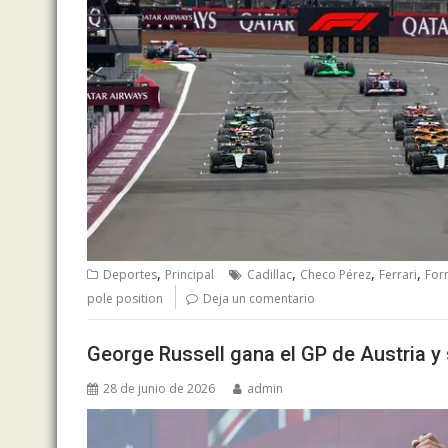
,
,
,
,
Deportes
Principal
Cadillac
Checo Pérez
Ferrari
For
pole position
Deja un comentario
George Russell gana el GP de Austria y s
28 de junio de 2026
admin