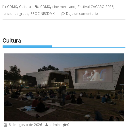
,
,
,
,
CDMX
Cultura
CDMX
cine mexicano
Festival CÁCARO 2026
,
funciones gratis
PROCINECDMX
Deja un comentario
Cultura
6 de agosto de 2026
admin
0