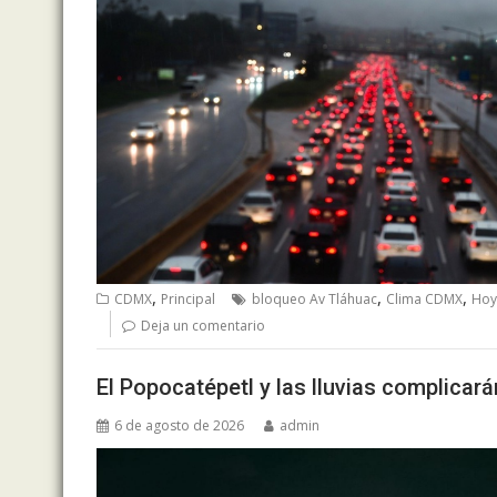
,
,
,
CDMX
Principal
bloqueo Av Tláhuac
Clima CDMX
Hoy
Deja un comentario
El Popocatépetl y las lluvias complicar
6 de agosto de 2026
admin