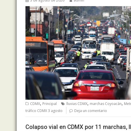
3 de agosto de 2026
admin
,
,
,
CDMX
Principal
lluvias CDMX
marchas Coyoacán
Met
tráfico CDMX 3 agosto
Deja un comentario
Colapso vial en CDMX por 11 marchas, ll