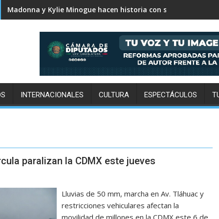
Karol G revela el tracklist de No me arrepiento de sentir tan
OS
INTERNACIONALES
CULTURA
ESPECTÁCULOS
T
rcula paralizan la CDMX este jueves
Lluvias de 50 mm, marcha en Av. Tláhuac y
restricciones vehiculares afectan la
movilidad de millones en la CDMX este 6 de