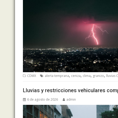
,
,
,
,
CDMX
alerta temprana
ceniza
clima
granizo
lluvias
Lluvias y restricciones vehiculares com
6 de agosto de 2026
admin