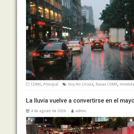
,
,
,
CDMX
Principal
Hoy No Circula
lluvias CDMX
movilid
La lluvia vuelve a convertirse en el ma
4 de agosto de 2026
admin