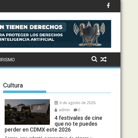
to: Drake, Bruno Mars y más estrellas se suman al álbum
URISMO
Cultura
6 de agosto de 2026
admin
0
4 festivales de cine
que no te puedes
perder en CDMX este 2026