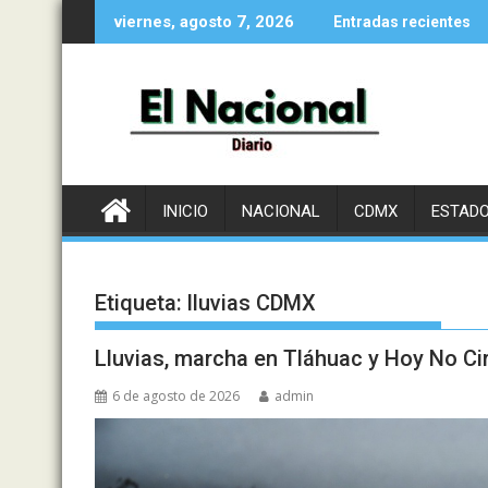
Saltar
viernes, agosto 7, 2026
Entradas recientes
al
contenido
INICIO
NACIONAL
CDMX
ESTAD
Etiqueta:
lluvias CDMX
Lluvias, marcha en Tláhuac y Hoy No Ci
6 de agosto de 2026
admin