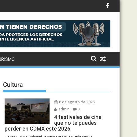
n? Un estudio ofrece una nueva explicación
ersonaje
URISMO
Cultura
6 de agosto de 2026
admin
0
4 festivales de cine
que no te puedes
perder en CDMX este 2026