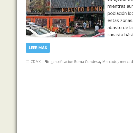
mientras aum
población lo
estas zonas
abasto de la
canasta bási
LEER MÁS
,
,
CDMX
gentrificación Roma Condesa
Mercado
mercad