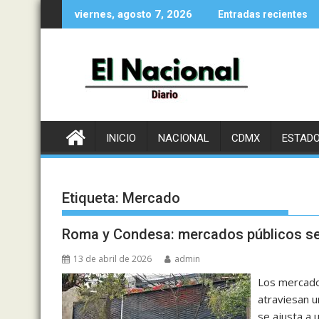
Saltar
viernes, agosto 7, 2026
Entradas recientes
al
contenido
INICIO
NACIONAL
CDMX
ESTAD
Etiqueta:
Mercado
Roma y Condesa: mercados públicos se
13 de abril de 2026
admin
Los mercado
atraviesan u
se ajusta a 