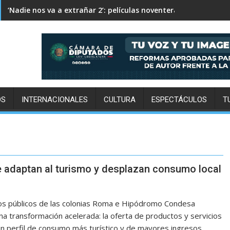
¿Por qué nunca existieron dinosaurios del tamaño de un rató
‘Nadie nos va a extrañar 2’: películas noventeras para cada p
OS
INTERNACIONALES
CULTURA
ESPECTÁCULOS
T
 adaptan al turismo y desplazan consumo local
s públicos de las colonias Roma e Hipódromo Condesa
na transformación acelerada: la oferta de productos y servicios
un perfil de consumo más turístico y de mayores ingresos,