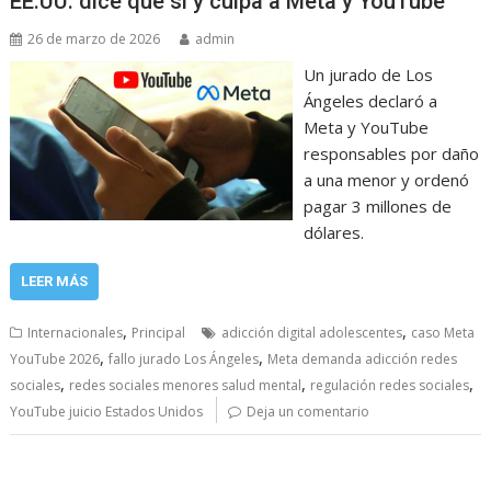
EE.UU. dice que sí y culpa a Meta y YouTube
26 de marzo de 2026
admin
Un jurado de Los
Ángeles declaró a
Meta y YouTube
responsables por daño
a una menor y ordenó
pagar 3 millones de
dólares.
LEER MÁS
,
,
Internacionales
Principal
adicción digital adolescentes
caso Meta
,
,
YouTube 2026
fallo jurado Los Ángeles
Meta demanda adicción redes
,
,
,
sociales
redes sociales menores salud mental
regulación redes sociales
YouTube juicio Estados Unidos
Deja un comentario