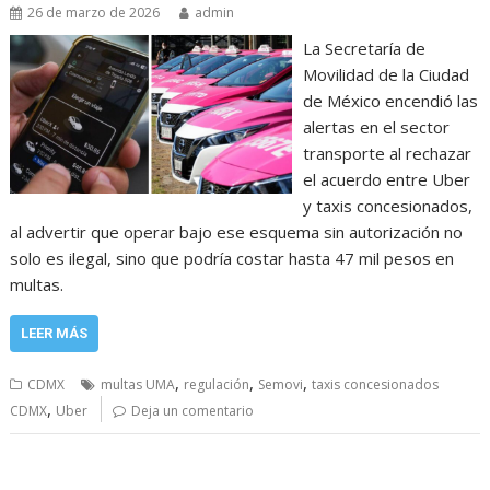
26 de marzo de 2026
admin
La Secretaría de
Movilidad de la Ciudad
de México encendió las
alertas en el sector
transporte al rechazar
el acuerdo entre Uber
y taxis concesionados,
al advertir que operar bajo ese esquema sin autorización no
solo es ilegal, sino que podría costar hasta 47 mil pesos en
multas.
LEER MÁS
,
,
,
CDMX
multas UMA
regulación
Semovi
taxis concesionados
,
CDMX
Uber
Deja un comentario