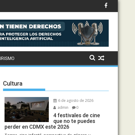
to: Drake, Bruno Mars y más estrellas se suman al álbum
oración: así suena el remix de Love Sensation
URISMO
Cultura
6 de agosto de 2026
admin
0
4 festivales de cine
que no te puedes
perder en CDMX este 2026