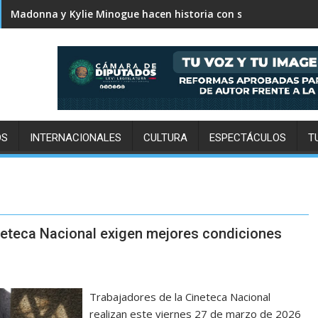
Karol G revela el tracklist de No me arrepiento de sentir tan
Madonna y Kylie Minogue hacen historia con su primera colab
OS
INTERNACIONALES
CULTURA
ESPECTÁCULOS
T
ineteca Nacional exigen mejores condiciones
Trabajadores de la Cineteca Nacional
realizan este viernes 27 de marzo de 2026