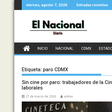
Saltar
viernes, agosto 7, 2026
Entradas recientes
al
contenido
INICIO
NACIONAL
CDMX
ESTAD
Etiqueta:
paro CDMX
Sin cine por paro: trabajadores de la C
laborales
27 de marzo de 2026
admin