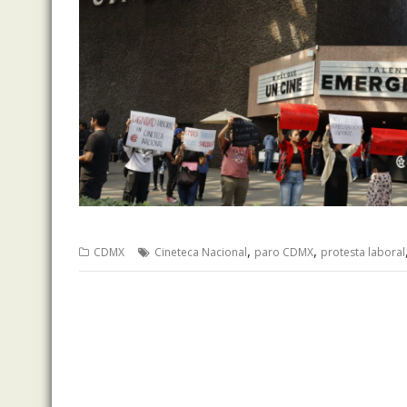
,
,
CDMX
Cineteca Nacional
paro CDMX
protesta laboral