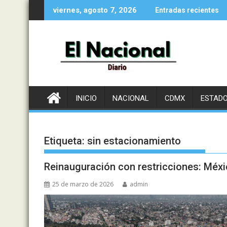
Saltar
viernes, agosto 7, 2026
Entradas recientes
al
contenido
INICIO
NACIONAL
CDMX
ESTAD
Etiqueta:
sin estacionamiento
Reinauguración con restricciones: Méxi
25 de marzo de 2026
admin