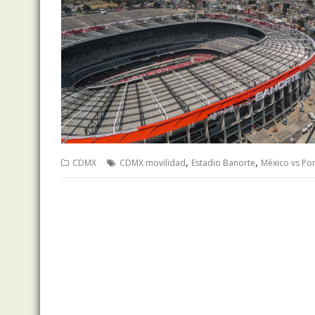
,
,
CDMX
CDMX movilidad
Estadio Banorte
México vs Por