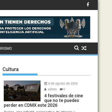
oración: así suena el remix de Love Sensation
URISMO
Cultura
6 de agosto de 2026
admin
0
4 festivales de cine
que no te puedes
perder en CDMX este 2026