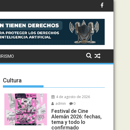
 que divide opiniones en Estados Unidos
URISMO
Cultura
4 de agosto de 2026
admin
0
Festival de Cine
Alemán 2026: fechas,
tema y todo lo
confirmado