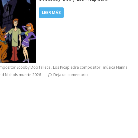
LEER MÁS
,
,
mpositor Scooby Doo fallece
Los Picapiedra compositor
música Hanna
ed Nichols muerte 2026
Deja un comentario