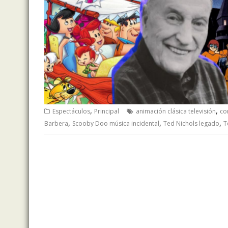
,
,
Espectáculos
Principal
animación clásica televisión
co
,
,
,
Barbera
Scooby Doo música incidental
Ted Nichols legado
T