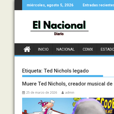
Saltar
miércoles, agosto 5, 2026
Entradas reciente
al
contenido
INICIO
NACIONAL
CDMX
ESTAD
Etiqueta:
Ted Nichols legado
Muere Ted Nichols, creador musical de 
25 de marzo de 2026
admin