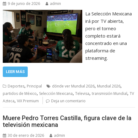
9 de junio de 2026
admin
La Selección Mexicana
irá por TV abierta,
pero el torneo
completo estará
concentrado en una
plataforma de
streaming.
LEER MÁS
,
,
,
Deportes
Principal
dónde ver Mundial 2026
Mundial 2026
,
,
,
,
partidos de México
Selección Mexicana
Televisa
transmisión Mundial
TV
,
Azteca
ViX Premium
Deja un comentario
Muere Pedro Torres Castilla, figura clave de la
televisión mexicana
30 de enero de 2026
admin