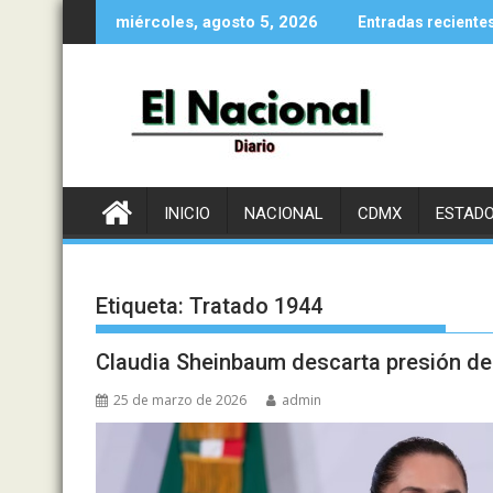
Saltar
miércoles, agosto 5, 2026
Entradas reciente
al
contenido
INICIO
NACIONAL
CDMX
ESTAD
Etiqueta:
Tratado 1944
Claudia Sheinbaum descarta presión de
25 de marzo de 2026
admin