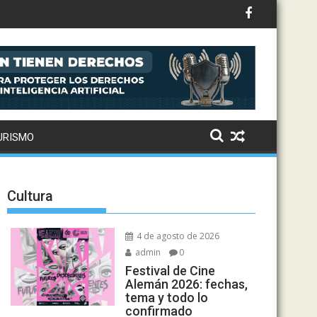
 que divide opiniones en Estados Unidos
URISMO
Cultura
4 de agosto de 2026
admin
0
Festival de Cine
Alemán 2026: fechas,
tema y todo lo
confirmado