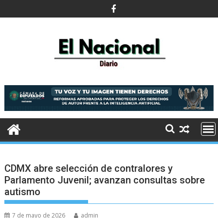
Saltar
al
contenido
CDMX abre selección de contralores y
Parlamento Juvenil; avanzan consultas sobre
autismo
7 de mayo de 2026
admin