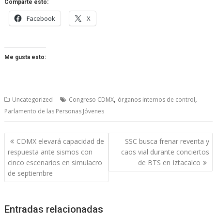
Comparte esto:
Facebook
X
Me gusta esto:
,
,
Uncategorized
Congreso CDMX
órganos internos de control
Parlamento de las Personas Jóvenes
Navegación
CDMX elevará capacidad de
SSC busca frenar reventa y
de
respuesta ante sismos con
caos vial durante conciertos
entradas
cinco escenarios en simulacro
de BTS en Iztacalco
de septiembre
Entradas relacionadas