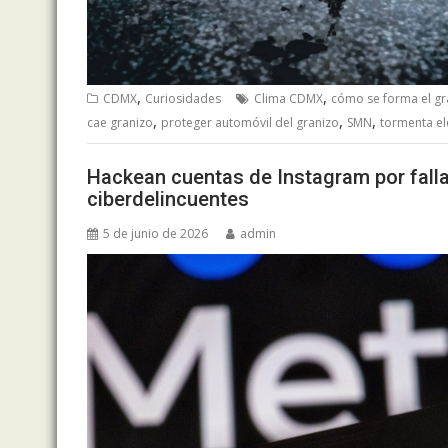
,
,
CDMX
Curiosidades
Clima CDMX
cómo se forma el gr
,
,
,
cae granizo
proteger automóvil del granizo
SMN
tormenta el
Hackean cuentas de Instagram por falla 
ciberdelincuentes
5 de junio de 2026
admin