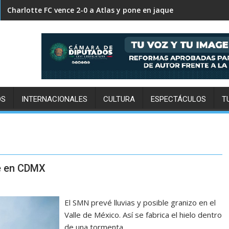
FC Cincinnati supera 2-0 a Pumas y decreta su eliminación in
OS
INTERNACIONALES
CULTURA
ESPECTÁCULOS
T
ae en CDMX
El SMN prevé lluvias y posible granizo en el
Valle de México. Así se fabrica el hielo dentro
de una tormenta.