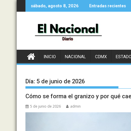
Saltar
sábado, agosto 8, 2026
Entradas recientes
al
contenido
INICIO
NACIONAL
CDMX
ESTAD
Día:
5 de junio de 2026
Cómo se forma el granizo y por qué c
5 de junio de 2026
admin