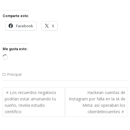
Comparte esto:
Facebook
X
Me gusta esto:
Cargando...
Principal
Navegación
Los recuerdos negativos
Hackean cuentas de
de
podrían estar arruinando tu
Instagram por falla en la IA de
entradas
sueño, revela estudio
Meta: así operaban los
científico
ciberdelincuentes