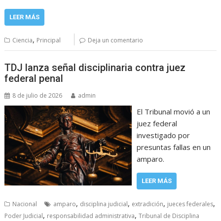
LEER MÁS
,
Ciencia
Principal
Deja un comentario
TDJ lanza señal disciplinaria contra juez
federal penal
8 de julio de 2026
admin
El Tribunal movió a un
juez federal
investigado por
presuntas fallas en un
amparo.
LEER MÁS
,
,
,
,
Nacional
amparo
disciplina judicial
extradición
jueces federales
,
,
Poder Judicial
responsabilidad administrativa
Tribunal de Disciplina