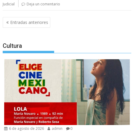
Judicial
Deja un comentario
Navegación
Entradas anteriores
de
entradas
Cultura
6 de agosto de 2026
admin
0