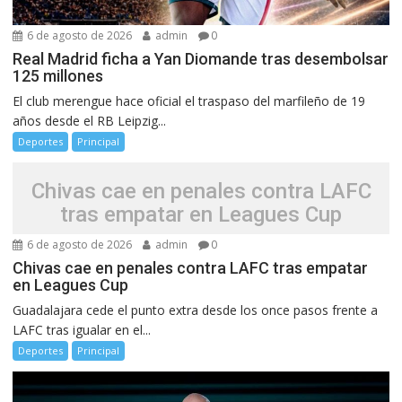
6 de agosto de 2026
admin
0
Real Madrid ficha a Yan Diomande tras desembolsar
125 millones
El club merengue hace oficial el traspaso del marfileño de 19
años desde el RB Leipzig...
Deportes
Principal
Chivas cae en penales contra LAFC
tras empatar en Leagues Cup
6 de agosto de 2026
admin
0
Chivas cae en penales contra LAFC tras empatar
en Leagues Cup
Guadalajara cede el punto extra desde los once pasos frente a
LAFC tras igualar en el...
Deportes
Principal