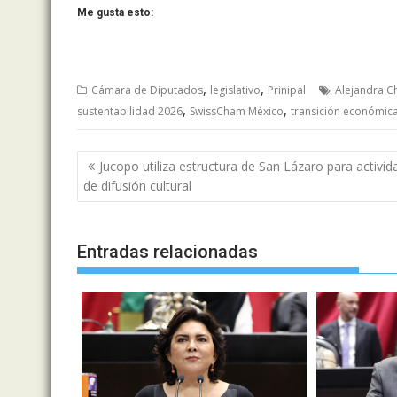
Me gusta esto:
,
,
Cámara de Diputados
legislativo
Prinipal
Alejandra C
,
,
sustentabilidad 2026
SwissCham México
transición económic
Navegación
Jucopo utiliza estructura de San Lázaro para activi
de
de difusión cultural
entradas
Entradas relacionadas