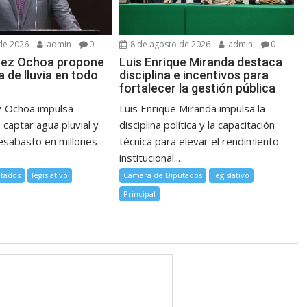
de 2026
admin
0
8 de agosto de 2026
admin
0
pez Ochoa propone
Luis Enrique Miranda destaca
 de lluvia en todo
disciplina e incentivos para
fortalecer la gestión pública
z Ochoa impulsa
Luis Enrique Miranda impulsa la
a captar agua pluvial y
disciplina política y la capacitación
desabasto en millones
técnica para elevar el rendimiento
institucional...
tados
legislativo
Cámara de Diputados
legislativo
Principal