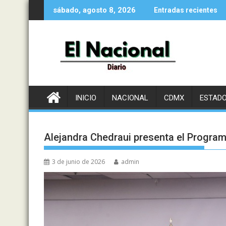
Saltar
sábado, agosto 8, 2026
Entradas recientes
al
contenido
INICIO
NACIONAL
CDMX
ESTAD
Alejandra Chedraui presenta el Program
3 de junio de 2026
admin