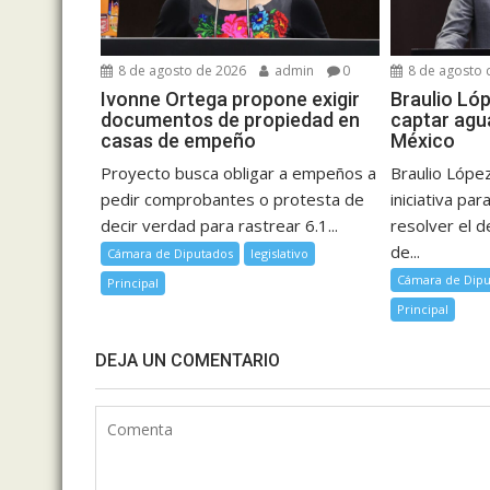
8 de agosto de 2026
admin
0
8 de agosto 
Ivonne Ortega propone exigir
Braulio Ló
documentos de propiedad en
captar agua
casas de empeño
México
Proyecto busca obligar a empeños a
Braulio Lópe
pedir comprobantes o protesta de
iniciativa par
decir verdad para rastrear 6.1...
resolver el 
de...
Cámara de Diputados
legislativo
Cámara de Dipu
Principal
Principal
DEJA UN COMENTARIO