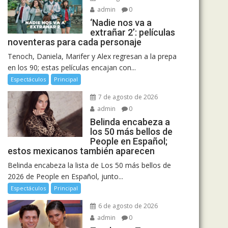
admin
0
‘Nadie nos va a
extrañar 2’: películas
noventeras para cada personaje
Tenoch, Daniela, Marifer y Alex regresan a la prepa
en los 90; estas películas encajan con...
Espectáculos
Principal
7 de agosto de 2026
admin
0
Belinda encabeza a
los 50 más bellos de
People en Español;
estos mexicanos también aparecen
Belinda encabeza la lista de Los 50 más bellos de
2026 de People en Español, junto...
Espectáculos
Principal
6 de agosto de 2026
admin
0