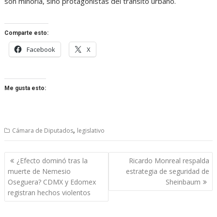
son minoría, sino protagonistas del tránsito urbano.
Comparte esto:
Facebook
X
Me gusta esto:
,
Cámara de Diputados
legislativo
Navegación
¿Efecto dominó tras la
Ricardo Monreal respalda
de
muerte de Nemesio
estrategia de seguridad de
entradas
Oseguera? CDMX y Edomex
Sheinbaum
registran hechos violentos