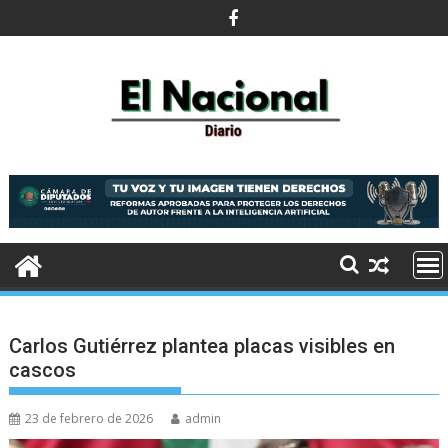
Saltar
al
contenido
Carlos Gutiérrez plantea placas visibles en
cascos
23 de febrero de 2026
admin