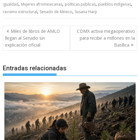
,
,
,
,
igualdad
Mujeres afromexicanas
políticas públicas
pueblos indígenas
,
,
racismo estructural
Senado de México
Susana Harp
Navegación
Miles de libros de AMLO
CDMX activa megaoperativo
de
llegan al Senado sin
para recibir a millones en la
entradas
explicación oficial
Basílica
Entradas relacionadas