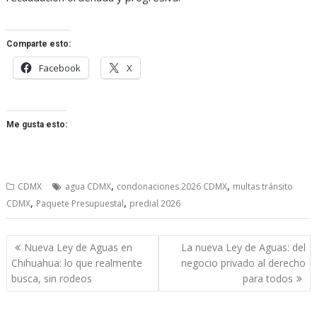
Comparte esto:
Facebook
X
Me gusta esto:
,
,
CDMX
agua CDMX
condonaciones 2026 CDMX
multas tránsito
,
,
CDMX
Paquete Presupuestal
predial 2026
Navegación
Nueva Ley de Aguas en
La nueva Ley de Aguas: del
de
Chihuahua: lo que realmente
negocio privado al derecho
entradas
busca, sin rodeos
para todos