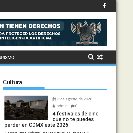
to: Drake, Bruno Mars y más estrellas se suman al álbum
URISMO
Cultura
6 de agosto de 2026
admin
0
4 festivales de cine
que no te puedes
perder en CDMX este 2026