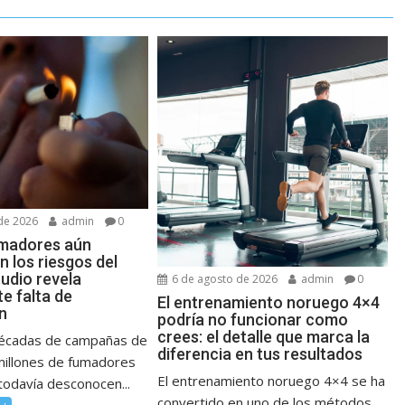
de 2026
admin
0
madores aún
 los riesgos del
udio revela
6 de agosto de 2026
admin
0
e falta de
El entrenamiento noruego 4×4
n
podría no funcionar como
crees: el detalle que marca la
décadas de campañas de
diferencia en tus resultados
millones de fumadores
El entrenamiento noruego 4×4 se ha
todavía desconocen...
convertido en uno de los métodos