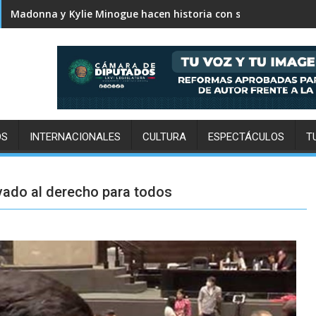
Karol G revela el tracklist de No me arrepiento de sentir tan
OS
INTERNACIONALES
CULTURA
ESPECTÁCULOS
T
vado al derecho para todos