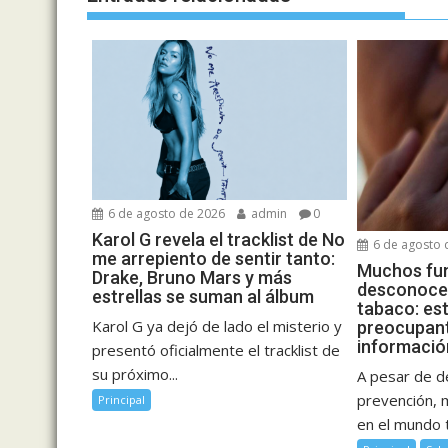
6 de agosto de 2026
admin
0
Karol G revela el tracklist de No
6 de agosto 
me arrepiento de sentir tanto:
Muchos fu
Drake, Bruno Mars y más
desconocen
estrellas se suman al álbum
tabaco: est
Karol G ya dejó de lado el misterio y
preocupant
informació
presentó oficialmente el tracklist de
su próximo...
A pesar de 
prevención, 
Principal
en el mundo 