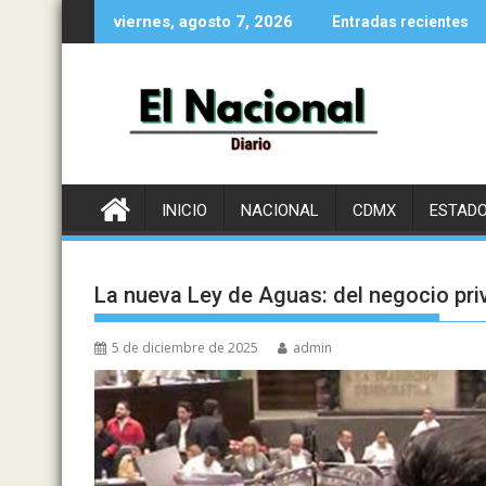
Saltar
viernes, agosto 7, 2026
Entradas recientes
al
contenido
INICIO
NACIONAL
CDMX
ESTAD
La nueva Ley de Aguas: del negocio pri
5 de diciembre de 2025
admin