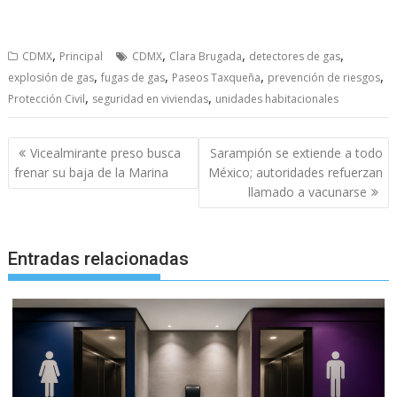
,
,
,
,
CDMX
Principal
CDMX
Clara Brugada
detectores de gas
,
,
,
,
explosión de gas
fugas de gas
Paseos Taxqueña
prevención de riesgos
,
,
Protección Civil
seguridad en viviendas
unidades habitacionales
Navegación
Vicealmirante preso busca
Sarampión se extiende a todo
de
frenar su baja de la Marina
México; autoridades refuerzan
entradas
llamado a vacunarse
Entradas relacionadas