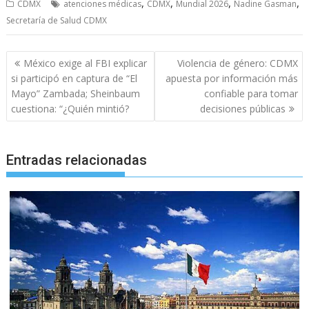
,
,
,
,
CDMX
atenciones médicas
CDMX
Mundial 2026
Nadine Gasman
Secretaría de Salud CDMX
Navegación
México exige al FBI explicar
Violencia de género: CDMX
de
si participó en captura de “El
apuesta por información más
entradas
Mayo” Zambada; Sheinbaum
confiable para tomar
cuestiona: “¿Quién mintió?
decisiones públicas
Entradas relacionadas