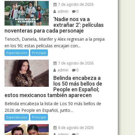
7 de agosto de 2026
admin
0
‘Nadie nos va a
extrañar 2’: películas
noventeras para cada personaje
Tenoch, Daniela, Marifer y Alex regresan a la prepa
en los 90; estas películas encajan con...
Espectáculos
Principal
7 de agosto de 2026
admin
0
Belinda encabeza a
los 50 más bellos de
People en Español;
estos mexicanos también aparecen
Belinda encabeza la lista de Los 50 más bellos de
2026 de People en Español, junto...
Espectáculos
Principal
6 de agosto de 2026
admin
0