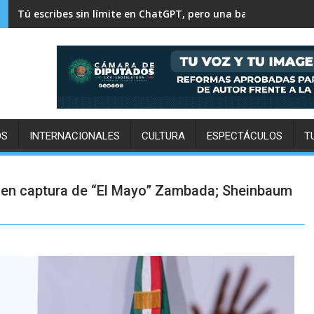
500 mil personas y 30 mil toneladas: el pulso diario de la Ce
OS
INTERNACIONALES
CULTURA
ESPECTÁCULOS
T
ipó en captura de “El Mayo” Zambada; Sheinbaum