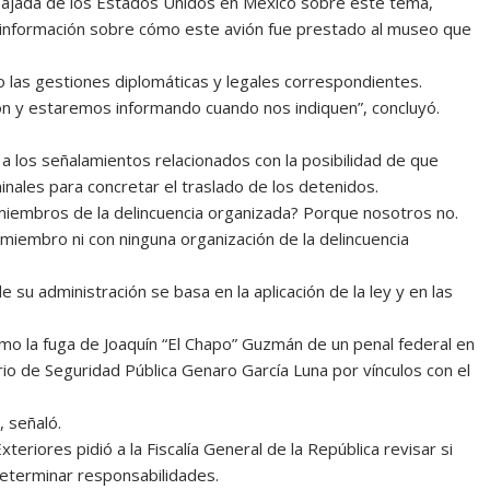
ajada de los Estados Unidos en México sobre este tema,
información sobre cómo este avión fue prestado al museo que
do las gestiones diplomáticas y legales correspondientes.
ón y estaremos informando cuando nos indiquen”, concluyó.
 los señalamientos relacionados con la posibilidad de que
nales para concretar el traslado de los detenidos.
 miembros de la delincuencia organizada? Porque nosotros no.
iembro ni con ninguna organización de la delincuencia
 su administración se basa en la aplicación de la ley y en las
o la fuga de Joaquín “El Chapo” Guzmán de un penal federal en
o de Seguridad Pública Genaro García Luna por vínculos con el
 señaló.
eriores pidió a la Fiscalía General de la República revisar si
determinar responsabilidades.