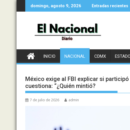
Saltar
domingo, agosto 9, 2026
Entradas recientes
al
contenido
INICIO
NACIONAL
CDMX
ESTAD
México exige al FBI explicar si partic
cuestiona: “¿Quién mintió?
7 de julio de 2026
admin