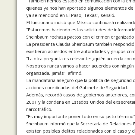
“También hemos estado en comunicación con la Emb
quienes ya nos han aportado algunos elementos de 
ya se mencionó en El Paso, Texas”, señaló.
El funcionario indicó que México continuará realizan
“Estaremos haciendo estas solicitudes de informaci
Sheinbaum rechaza pactos con el crimen organizado
La presidenta Claudia Sheinbaum también respondió a
existieran acuerdos entre autoridades y grupos crimi
“La otra pregunta es relevante: ¿quién acuerda con
Nosotros nunca vamos a hacer acuerdos con ningún m
organizada, jamás”, afirmó.
La mandataria aseguró que la política de seguridad de
acciones coordinadas del Gabinete de Seguridad.
Además, recordó casos de gobiernos anteriores, com
2001 y la condena en Estados Unidos del exsecretari
narcotráfico.
“Es muy importante poner todo en su justo término”,
Sheinbaum informó que la Secretaría de Relaciones Ext
existen posibles delitos relacionados con el caso y 