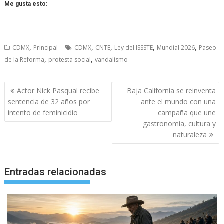
Me gusta esto:
,
,
,
,
,
CDMX
Principal
CDMX
CNTE
Ley del ISSSTE
Mundial 2026
Paseo
,
,
de la Reforma
protesta social
vandalismo
Navegación
Actor Nick Pasqual recibe
Baja California se reinventa
de
sentencia de 32 años por
ante el mundo con una
entradas
intento de feminicidio
campaña que une
gastronomía, cultura y
naturaleza
Entradas relacionadas