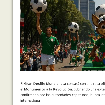
El
Gran Desfile Mundialista
contará con una ruta ofi
el
Monumento a la Revolución
, cubriendo una ex
confirmado por las autoridades capitalinas, busca inte
internacional.