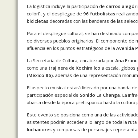
La logística incluye la participación de
carros alegór
colibrí), y el despliegue de
96 futbolistas
realizando
bicicletas
decoradas con las banderas de las selecci
Para el despliegue cultural, se han destinado comp
de diversos pueblos originarios. El componente de m
afluencia en los puntos estratégicos de la
Avenida 
La Secretaría de Cultura, encabezada por
Ana Franc
como una
trajinera de Xochimilco
a escala, globos 
(México 86)
, además de una representación monumen
El aspecto musical estará liderado por una banda de
participación especial de
Sonido La Changa
. La inf
abarca desde la época prehispánica hasta la cultur
Este evento se posiciona como una de las actividades 
asistentes podrán acceder a lo largo de toda la ruta
luchadores
y comparsas de personajes representat