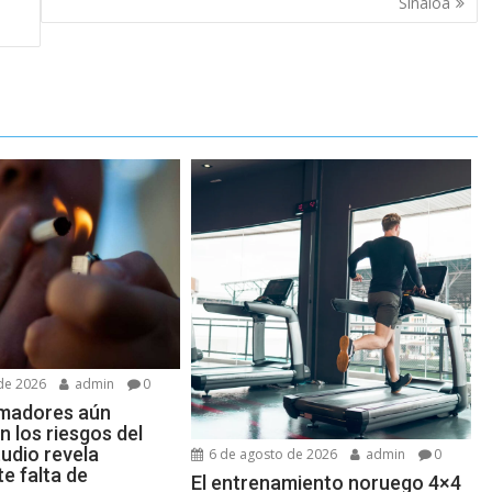
Sinaloa
de 2026
admin
0
madores aún
 los riesgos del
udio revela
6 de agosto de 2026
admin
0
e falta de
El entrenamiento noruego 4×4