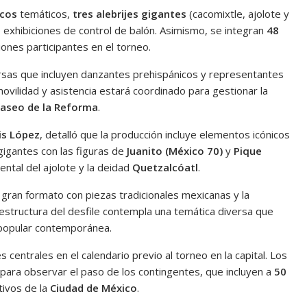
icos
temáticos,
tres alebrijes gigantes
(cacomixtle, ajolote y
 exhibiciones de control de balón. Asimismo, se integran
48
ones participantes en el torneo.
arsas que incluyen danzantes prehispánicos y representantes
ovilidad y asistencia estará coordinado para gestionar la
Paseo de la Reforma
.
is López
, detalló que la producción incluye elementos icónicos
gigantes con las figuras de
Juanito (México 70)
y
Pique
tal del ajolote y la deidad
Quetzalcóatl
.
 gran formato con piezas tradicionales mexicanas y la
raestructura del desfile contempla una temática diversa que
a popular contemporánea.
centrales en el calendario previo al torneo en la capital. Los
 para observar el paso de los contingentes, que incluyen a
50
ivos de la
Ciudad de México
.