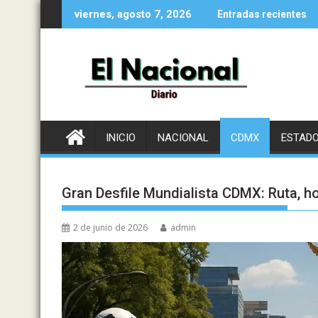
Saltar
viernes, agosto 7, 2026
Entradas recientes
al
contenido
INICIO
NACIONAL
CDMX
ESTAD
Gran Desfile Mundialista CDMX: Ruta, ho
2 de junio de 2026
admin