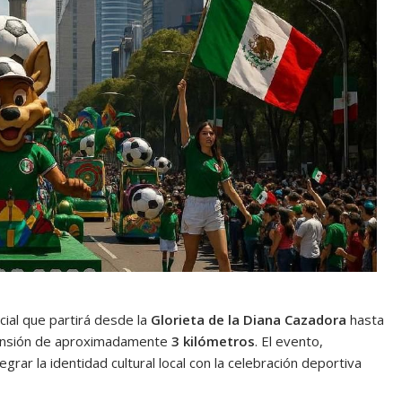
cial que partirá desde la
Glorieta de la Diana Cazadora
hasta
tensión de aproximadamente
3 kilómetros
. El evento,
grar la identidad cultural local con la celebración deportiva