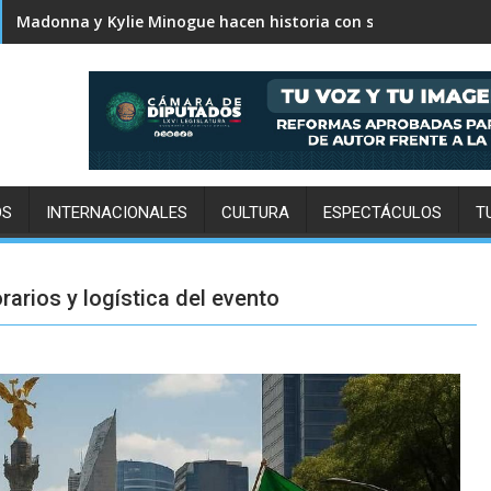
Karol G revela el tracklist de No me arrepiento de sentir tan
OS
INTERNACIONALES
CULTURA
ESPECTÁCULOS
T
rarios y logística del evento