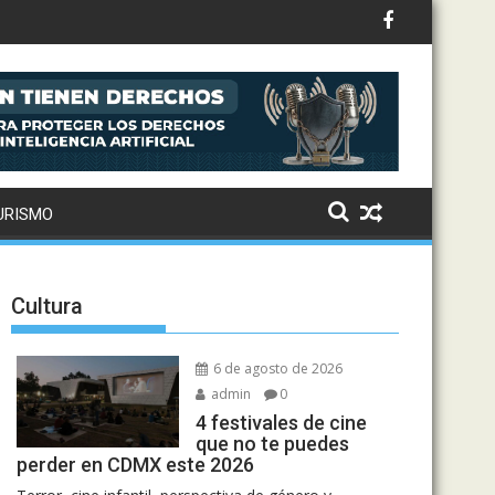
to: Drake, Bruno Mars y más estrellas se suman al álbum
URISMO
Cultura
6 de agosto de 2026
admin
0
4 festivales de cine
que no te puedes
perder en CDMX este 2026