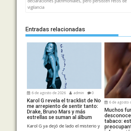
de
declaraciones patrimoniales, pero persisten retos de
entradas
vigilancia
Entradas relacionadas
6 de agosto de 2026
admin
0
Karol G revela el tracklist de No
6 de agosto 
me arrepiento de sentir tanto:
Muchos fu
Drake, Bruno Mars y más
desconocen
estrellas se suman al álbum
tabaco: est
Karol G ya dejó de lado el misterio y
preocupant