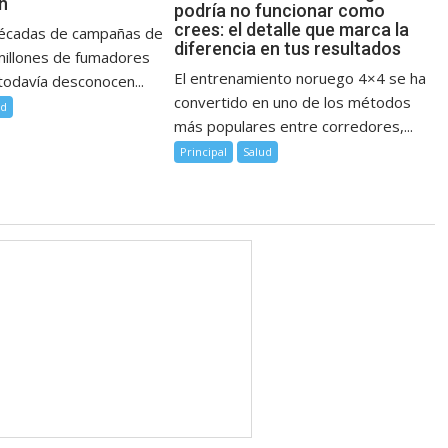
n
podría no funcionar como
crees: el detalle que marca la
décadas de campañas de
diferencia en tus resultados
millones de fumadores
El entrenamiento noruego 4×4 se ha
todavía desconocen...
convertido en uno de los métodos
ud
más populares entre corredores,...
Principal
Salud