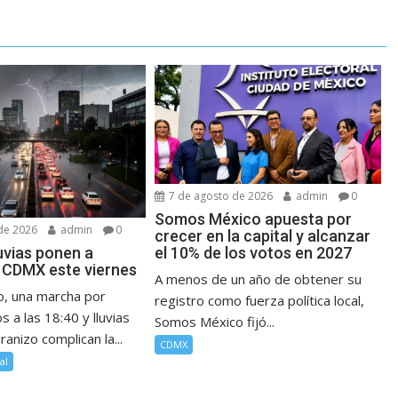
7 de agosto de 2026
admin
0
Somos México apuesta por
de 2026
admin
0
crecer en la capital y alcanzar
luvias ponen a
el 10% de los votos en 2027
a CDMX este viernes
A menos de un año de obtener su
o, una marcha por
registro como fuerza política local,
 a las 18:40 y lluvias
Somos México fijó...
ranizo complican la...
CDMX
al