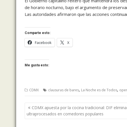
El Gobierno capitalino reiteró que mantendrá los des
de horario nocturno, bajo el argumento de preservar 
Las autoridades afirmaron que las acciones continuar
Comparte esto:
Facebook
X
Me gusta esto:
,
,
CDMX
clausuras de bares
La Noche es de Todos
oper
Navegación
CDMX apuesta por la cocina tradicional: DIF elimina
de
ultraprocesados en comedores populares
entradas