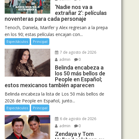
‘Nadie nos va a
extrañar 2’: películas
noventeras para cada personaje
Tenoch, Daniela, Marifer y Alex regresan a la prepa
en los 90; estas películas encajan con...
Espectáculos
Principal
7 de agosto de 2026
admin
0
Belinda encabeza a
los 50 más bellos de
People en Español;
estos mexicanos también aparecen
Belinda encabeza la lista de Los 50 más bellos de
2026 de People en Español, junto...
Espectáculos
Principal
6 de agosto de 2026
admin
0
Zendaya y Tom