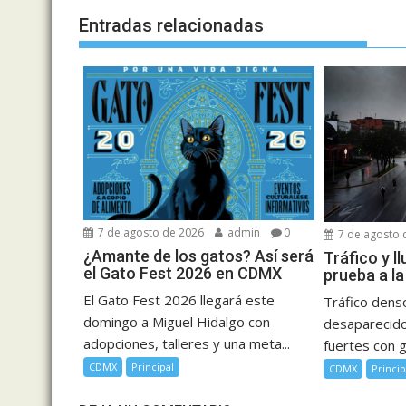
Entradas relacionadas
7 de agosto de 2026
admin
0
7 de agosto 
¿Amante de los gatos? Así será
Tráfico y l
el Gato Fest 2026 en CDMX
prueba a l
El Gato Fest 2026 llegará este
Tráfico dens
domingo a Miguel Hidalgo con
desaparecidos
adopciones, talleres y una meta...
fuertes con g
CDMX
Principal
CDMX
Princip