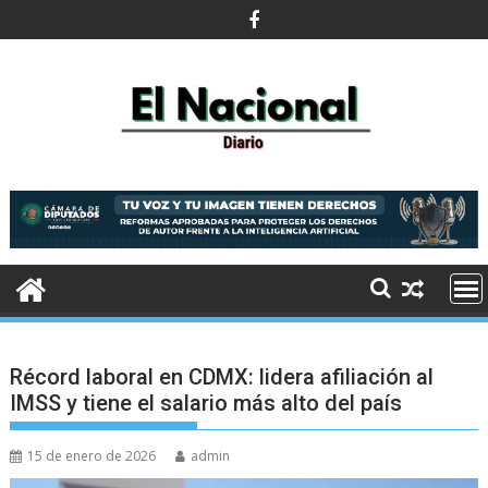
Saltar
al
contenido
Récord laboral en CDMX: lidera afiliación al
IMSS y tiene el salario más alto del país
15 de enero de 2026
admin