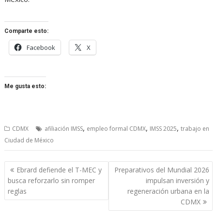
Comparte esto:
Facebook
X
Me gusta esto:
,
,
,
CDMX
afiliación IMSS
empleo formal CDMX
IMSS 2025
trabajo en
Ciudad de México
Navegación
Ebrard defiende el T-MEC y
Preparativos del Mundial 2026
de
busca reforzarlo sin romper
impulsan inversión y
entradas
reglas
regeneración urbana en la
CDMX