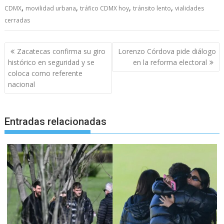
,
,
,
,
CDMX
movilidad urbana
tráfico CDMX hoy
tránsito lento
vialidades
cerradas
Navegación
Zacatecas confirma su giro
Lorenzo Córdova pide diálogo
de
histórico en seguridad y se
en la reforma electoral
entradas
coloca como referente
nacional
Entradas relacionadas