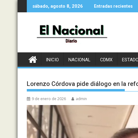
Saltar
sábado, agosto 8, 2026
Entradas recientes
al
contenido
INICIO
NACIONAL
CDMX
ESTAD
Lorenzo Córdova pide diálogo en la ref
9 de enero de 2026
admin