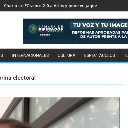
FC Cincinnati supera 2-0 a Pumas y decreta su eliminación in
OS
INTERNACIONALES
CULTURA
ESPECTÁCULOS
T
orma electoral