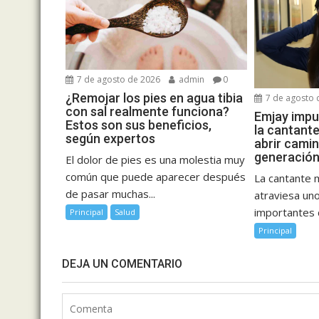
7 de agosto de 2026
admin
0
¿Remojar los pies en agua tibia
7 de agosto 
con sal realmente funciona?
Emjay impul
Estos son sus beneficios,
la cantant
según expertos
abrir cami
generación
El dolor de pies es una molestia muy
común que puede aparecer después
La cantante 
de pasar muchas...
atraviesa u
importantes d
Principal
Salud
Principal
DEJA UN COMENTARIO