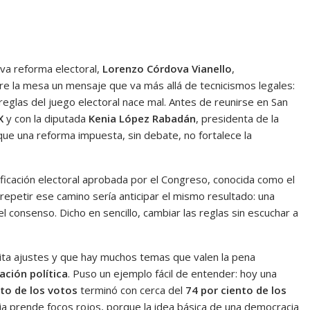
va reforma electoral,
Lorenzo Córdova Vianello
,
re la mesa un mensaje que va más allá de tecnicismos legales:
 reglas del juego electoral nace mal. Antes de reunirse en San
X
y con la diputada
Kenia López Rabadán
, presidenta de la
que una reforma impuesta, sin debate, no fortalece la
ificación electoral aprobada por el Congreso, conocida como el
, repetir ese camino sería anticipar el mismo resultado: una
 consenso. Dicho en sencillo, cambiar las reglas sin escuchar a
esita ajustes y que hay muchos temas que valen la pena
ación política
. Puso un ejemplo fácil de entender: hoy una
nto de los votos
terminó con cerca del
74 por ciento de los
cia prende focos rojos, porque la idea básica de una democracia