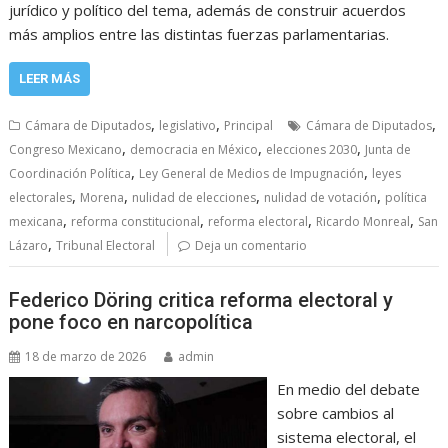
jurídico y político del tema, además de construir acuerdos
más amplios entre las distintas fuerzas parlamentarias.
LEER MÁS
,
,
,
Cámara de Diputados
legislativo
Principal
Cámara de Diputados
,
,
,
Congreso Mexicano
democracia en México
elecciones 2030
Junta de
,
,
Coordinación Política
Ley General de Medios de Impugnación
leyes
,
,
,
,
electorales
Morena
nulidad de elecciones
nulidad de votación
política
,
,
,
,
mexicana
reforma constitucional
reforma electoral
Ricardo Monreal
San
,
Lázaro
Tribunal Electoral
Deja un comentario
Federico Döring critica reforma electoral y
pone foco en narcopolítica
18 de marzo de 2026
admin
En medio del debate
sobre cambios al
sistema electoral, el