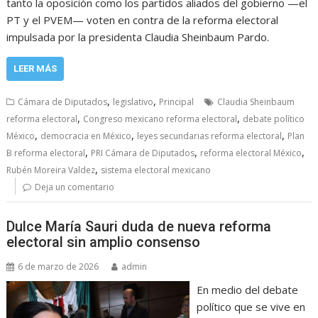
tanto la oposición como los partidos aliados del gobierno —el
PT y el PVEM— voten en contra de la reforma electoral
impulsada por la presidenta Claudia Sheinbaum Pardo.
LEER MÁS
,
,
Cámara de Diputados
legislativo
Principal
Claudia Sheinbaum
,
,
reforma electoral
Congreso mexicano reforma electoral
debate político
,
,
,
México
democracia en México
leyes secundarias reforma electoral
Plan
,
,
,
B reforma electoral
PRI Cámara de Diputados
reforma electoral México
,
Rubén Moreira Valdez
sistema electoral mexicano
Deja un comentario
Dulce María Sauri duda de nueva reforma
electoral sin amplio consenso
6 de marzo de 2026
admin
En medio del debate
político que se vive en