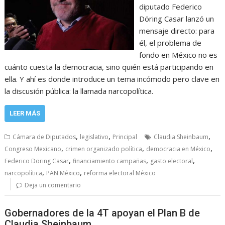
diputado Federico
Döring Casar lanzó un
mensaje directo: para
él, el problema de
fondo en México no es
cuánto cuesta la democracia, sino quién está participando en
ella. Y ahí es donde introduce un tema incómodo pero clave en
la discusión pública: la llamada narcopolítica.
LEER MÁS
,
,
,
Cámara de Diputados
legislativo
Principal
Claudia Sheinbaum
,
,
,
Congreso Mexicano
crimen organizado política
democracia en México
,
,
,
Federico Döring Casar
financiamiento campañas
gasto electoral
,
,
narcopolítica
PAN México
reforma electoral México
Deja un comentario
Gobernadores de la 4T apoyan el Plan B de
Claudia Sheinbaum