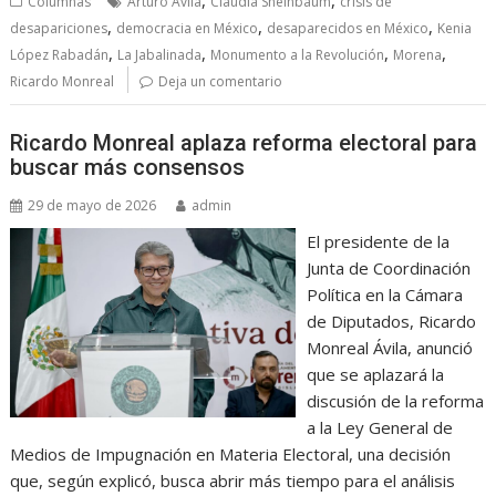
,
,
Columnas
Arturo Ávila
Claudia Sheinbaum
crisis de
,
,
,
desapariciones
democracia en México
desaparecidos en México
Kenia
,
,
,
,
López Rabadán
La Jabalinada
Monumento a la Revolución
Morena
Ricardo Monreal
Deja un comentario
Ricardo Monreal aplaza reforma electoral para
buscar más consensos
29 de mayo de 2026
admin
El presidente de la
Junta de Coordinación
Política en la Cámara
de Diputados, Ricardo
Monreal Ávila, anunció
que se aplazará la
discusión de la reforma
a la Ley General de
Medios de Impugnación en Materia Electoral, una decisión
que, según explicó, busca abrir más tiempo para el análisis