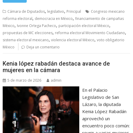
,
,
Cámara de Diputados
legislativo
Principal
Congreso mexicano
,
,
reforma electoral
democracia en México
financiamiento de campañas
,
,
,
México
Ivonne Ortega Pacheco
participación electoral México
,
,
propuestas de MC elecciones
reforma electoral Movimiento Ciudadano
,
,
sistema electoral mexicano
violencia electoral México
voto obligatorio
México
Deja un comentario
Kenia lópez rabadán destaca avance de
mujeres en la cámara
5 de marzo de 2026
admin
En el Palacio
Legislativo de San
Lázaro, la diputada
Kenia López Rabadán
aprovechó un
encuentro poco común:
reunir a varias mujeres