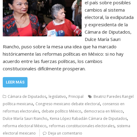
el país sobre posibles
cambios al sistema
electoral, la exdiputada
y expresidenta de la
Cámara de Diputados,
Dulce María Sauri
Riancho, puso sobre la mesa una idea que ha marcado
históricamente las reformas políticas en México: si no hay
acuerdo entre las fuerzas políticas, los cambios
constitucionales difícilmente prosperan.
LEER MÁS
,
,
Cámara de Diputados
legislativo
Principal
Beatriz Paredes Rangel
,
,
política mexicana
Congreso mexicano debate electoral
consenso en
,
,
,
reformas electorales
debate político México
democracia en México
,
,
Dulce María Sauri Riancho
Kenia López Rabadán Cámara de Diputados
,
,
reforma electoral México
reformas constitucionales electorales
sistema
electoral mexicano
Deja un comentario