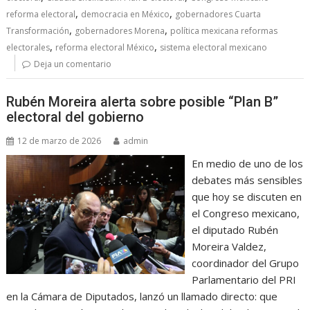
,
,
reforma electoral
democracia en México
gobernadores Cuarta
,
,
Transformación
gobernadores Morena
política mexicana reformas
,
,
electorales
reforma electoral México
sistema electoral mexicano
Deja un comentario
Rubén Moreira alerta sobre posible “Plan B”
electoral del gobierno
12 de marzo de 2026
admin
En medio de uno de los
debates más sensibles
que hoy se discuten en
el Congreso mexicano,
el diputado Rubén
Moreira Valdez,
coordinador del Grupo
Parlamentario del PRI
en la Cámara de Diputados, lanzó un llamado directo: que