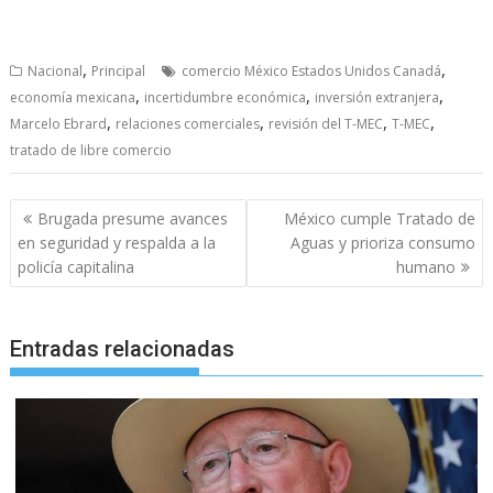
,
,
Nacional
Principal
comercio México Estados Unidos Canadá
,
,
,
economía mexicana
incertidumbre económica
inversión extranjera
,
,
,
,
Marcelo Ebrard
relaciones comerciales
revisión del T-MEC
T-MEC
tratado de libre comercio
Navegación
Brugada presume avances
México cumple Tratado de
de
en seguridad y respalda a la
Aguas y prioriza consumo
entradas
policía capitalina
humano
Entradas relacionadas