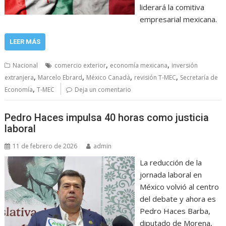
liderará la comitiva
empresarial mexicana.
LEER MÁS
,
,
Nacional
comercio exterior
economía mexicana
inversión
,
,
,
,
extranjera
Marcelo Ebrard
México Canadá
revisión T-MEC
Secretaría de
,
Economía
T-MEC
Deja un comentario
Pedro Haces impulsa 40 horas como justicia
laboral
11 de febrero de 2026
admin
La reducción de la
jornada laboral en
México volvió al centro
del debate y ahora es
Pedro Haces Barba,
diputado de Morena,