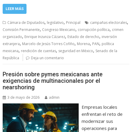
LEER MÁS
,
,
,
Cámara de Diputados
legislativo
Principal
campañas electorales
,
,
,
Comisión Permanente
Congreso Mexicano
corrupción política
crimen
,
,
,
organizado
Enrique Inzunza Cázarez
Estado de derecho
inversión
,
,
,
,
extranjera
Marcelo de Jesús Torres Cofiño
Morena
PAN
política
,
,
,
mexicana
rendición de cuentas
seguridad en México
Senado de la
República
Deja un comentario
Presión sobre pymes mexicanas ante
exigencias de multinacionales por el
nearshoring
3 de mayo de 2026
admin
Empresas locales
enfrentan el reto de
modernizar sus
operaciones para