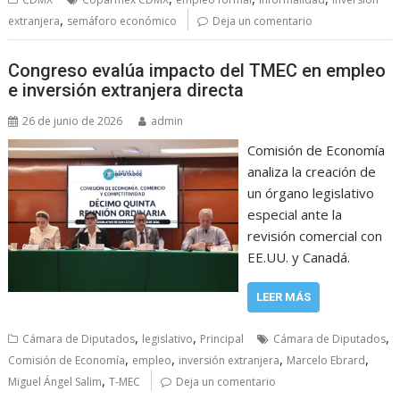
,
extranjera
semáforo económico
Deja un comentario
Congreso evalúa impacto del TMEC en empleo
e inversión extranjera directa
26 de junio de 2026
admin
Comisión de Economía
analiza la creación de
un órgano legislativo
especial ante la
revisión comercial con
EE.UU. y Canadá.
LEER MÁS
,
,
,
Cámara de Diputados
legislativo
Principal
Cámara de Diputados
,
,
,
,
Comisión de Economía
empleo
inversión extranjera
Marcelo Ebrard
,
Miguel Ángel Salim
T-MEC
Deja un comentario