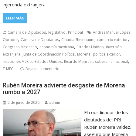
injerencia extranjera.
LEER MÁS
,
,
Cámara de Diputados
legislativo
Principal
Andrés Manuel López
,
,
,
,
Obrador
Cámara de Diputados
Claudia Sheinbaum
comercio exterior
,
,
,
Congreso Mexicano
economía mexicana
Estados Unidos
inversión
,
,
,
,
extranjera
Junta de Coordinación Política
Morena
política exterior
,
,
,
relaciones México Estados Unidos
Ricardo Monreal
soberanía nacional
T-MEC
Deja un comentario
Rubén Moreira advierte desgaste de Morena
rumbo a 2027
2 de junio de 2026
admin
El coordinador de los
diputados del PRI,
Rubén Moreira Valdez,
aseguró que Morena