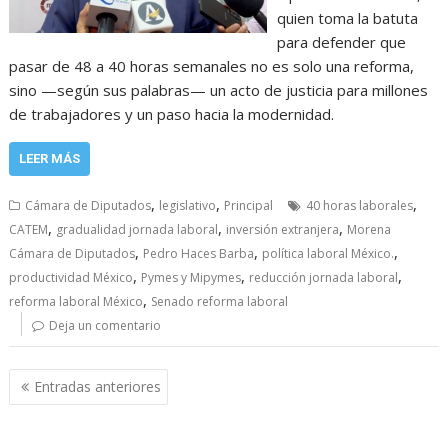
quien toma la batuta
para defender que
pasar de 48 a 40 horas semanales no es solo una reforma,
sino —según sus palabras— un acto de justicia para millones
de trabajadores y un paso hacia la modernidad.
LEER MÁS
,
,
,
Cámara de Diputados
legislativo
Principal
40 horas laborales
,
,
,
CATEM
gradualidad jornada laboral
inversión extranjera
Morena
,
,
,
Cámara de Diputados
Pedro Haces Barba
política laboral México.
,
,
,
productividad México
Pymes y Mipymes
reducción jornada laboral
,
reforma laboral México
Senado reforma laboral
Deja un comentario
Navegación
Entradas anteriores
de
entradas