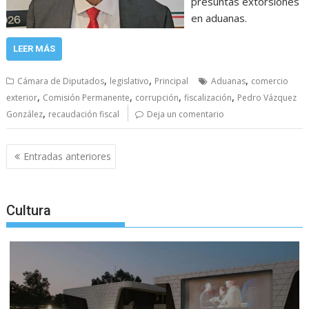
presuntas extorsiones
en aduanas.
LEER MÁS
,
,
,
Cámara de Diputados
legislativo
Principal
Aduanas
comercio
,
,
,
,
exterior
Comisión Permanente
corrupción
fiscalización
Pedro Vázquez
,
González
recaudación fiscal
Deja un comentario
Navegación
Entradas anteriores
de
entradas
Cultura