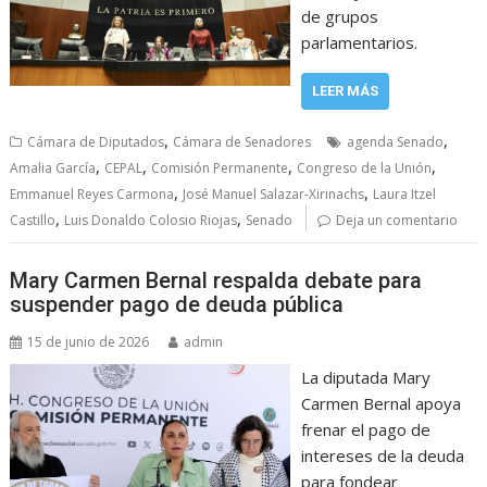
de grupos
parlamentarios.
LEER MÁS
,
,
Cámara de Diputados
Cámara de Senadores
agenda Senado
,
,
,
,
Amalia García
CEPAL
Comisión Permanente
Congreso de la Unión
,
,
Emmanuel Reyes Carmona
José Manuel Salazar-Xirinachs
Laura Itzel
,
,
Castillo
Luis Donaldo Colosio Riojas
Senado
Deja un comentario
Mary Carmen Bernal respalda debate para
suspender pago de deuda pública
15 de junio de 2026
admin
La diputada Mary
Carmen Bernal apoya
frenar el pago de
intereses de la deuda
para fondear