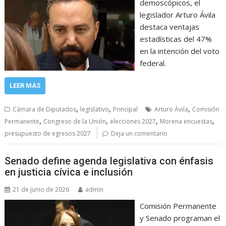
demoscópicos, el
legislador Arturo Ávila
destaca ventajas
estadísticas del 47%
en la intención del voto
federal.
LEER MÁS
,
,
,
Cámara de Diputados
legislativo
Principal
Arturo Ávila
Comisión
,
,
,
,
Permanente
Congreso de la Unión
elecciones 2027
Morena encuestas
presupuesto de egresos 2027
Deja un comentario
Senado define agenda legislativa con énfasis
en justicia cívica e inclusión
21 de junio de 2026
admin
Comisión Permanente
y Senado programan el