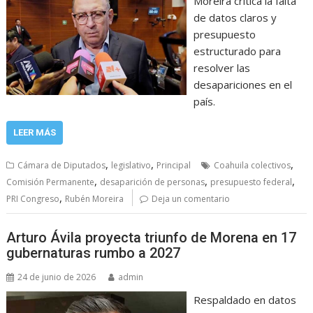
Moreira critica la falta
de datos claros y
presupuesto
estructurado para
resolver las
desapariciones en el
país.
LEER MÁS
,
,
,
Cámara de Diputados
legislativo
Principal
Coahuila colectivos
,
,
,
Comisión Permanente
desaparición de personas
presupuesto federal
,
PRI Congreso
Rubén Moreira
Deja un comentario
Arturo Ávila proyecta triunfo de Morena en 17
gubernaturas rumbo a 2027
24 de junio de 2026
admin
Respaldado en datos