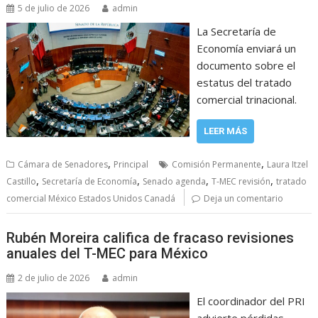
5 de julio de 2026
admin
La Secretaría de
Economía enviará un
documento sobre el
estatus del tratado
comercial trinacional.
LEER MÁS
,
,
Cámara de Senadores
Principal
Comisión Permanente
Laura Itzel
,
,
,
,
Castillo
Secretaría de Economía
Senado agenda
T-MEC revisión
tratado
comercial México Estados Unidos Canadá
Deja un comentario
Rubén Moreira califica de fracaso revisiones
anuales del T-MEC para México
2 de julio de 2026
admin
El coordinador del PRI
advierte pérdidas