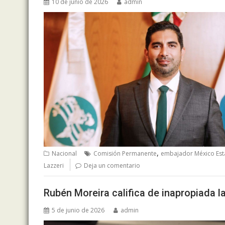
10 de junio de 2026
admin
,
Nacional
Comisión Permanente
embajador México Es
Lazzeri
Deja un comentario
Rubén Moreira califica de inapropiada 
5 de junio de 2026
admin