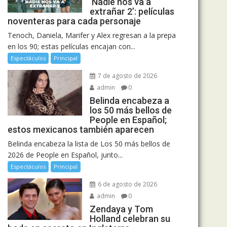
‘Nadie nos va a
extrañar 2’: películas
noventeras para cada personaje
Tenoch, Daniela, Marifer y Alex regresan a la prepa
en los 90; estas películas encajan con...
Espectáculos
Principal
7 de agosto de 2026
admin
0
Belinda encabeza a
los 50 más bellos de
People en Español;
estos mexicanos también aparecen
Belinda encabeza la lista de Los 50 más bellos de
2026 de People en Español, junto...
Espectáculos
Principal
6 de agosto de 2026
admin
0
Zendaya y Tom
Holland celebran su