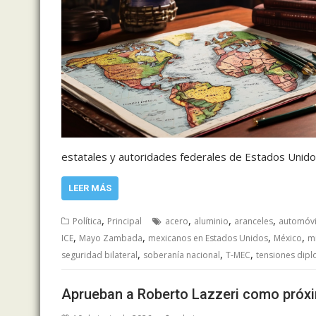
estatales y autoridades federales de Estados Unid
LEER MÁS
,
,
,
,
Política
Principal
acero
aluminio
aranceles
automóvi
,
,
,
,
ICE
Mayo Zambada
mexicanos en Estados Unidos
México
m
,
,
,
seguridad bilateral
soberanía nacional
T-MEC
tensiones dipl
Aprueban a Roberto Lazzeri como próx