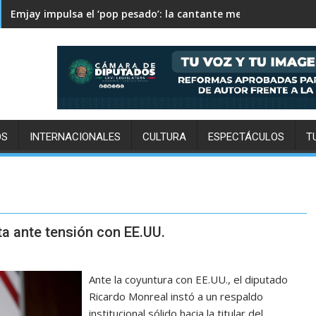
Columbus Crew supera 2-1 a Pachuca en la Leagues Cup
OS
INTERNACIONALES
CULTURA
ESPECTÁCULOS
T
ta ante tensión con EE.UU.
Ante la coyuntura con EE.UU., el diputado
Ricardo Monreal instó a un respaldo
institucional sólido hacia la titular del