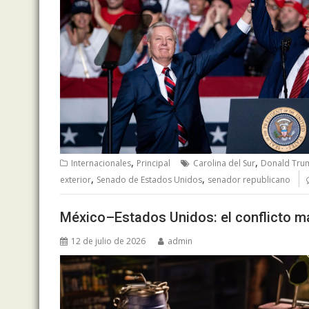
,
,
Internacionales
Principal
Carolina del Sur
Donald Tru
,
,
exterior
Senado de Estados Unidos
senador republicano
México–Estados Unidos: el conflicto m
12 de julio de 2026
admin