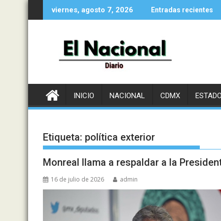
Saltar
viernes, agosto 7, 2026
Entradas recientes
al
contenido
INICIO
NACIONAL
CDMX
ESTAD
Etiqueta:
política exterior
Monreal llama a respaldar a la Presiden
16 de julio de 2026
admin