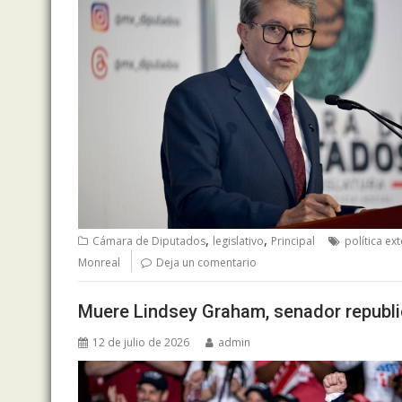
,
,
Cámara de Diputados
legislativo
Principal
política ext
Monreal
Deja un comentario
Muere Lindsey Graham, senador republi
12 de julio de 2026
admin