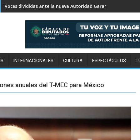
Tu radio comunitaria pagará un defensor que Televisa ni lo s
OS
INTERNACIONALES
CULTURA
ESPECTÁCULOS
T
siones anuales del T-MEC para México