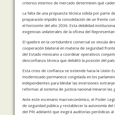
criterios internos de mercado determinen qué caden
La falta de una propuesta técnica sólida por parte 
preparación impidió la consolidación de un frente c
el horizonte del año 2036. Esta debilidad institucion
exigencias unilaterales de la oficina del Represent
El quiebre en la certidumbre comercial se vincula d
cooperación bilateral en materia de seguridad front
del Estado mexicano a coordinar operativos conjunt
desconfianza técnica que debilitó la posición del paí
Esta crisis de confianza se extiende hacia la Unión E
modernizado permanece congelada en los parlamentos
independientes para blindar las inversiones extranjera
reformas al sistema de justicia nacional minaron las g
Ante este escenario macroeconómico, el Poder Legisla
de seguridad pública y restablecer la autonomía del P
del PRI adelantó que exigirá auditorías periódicas 