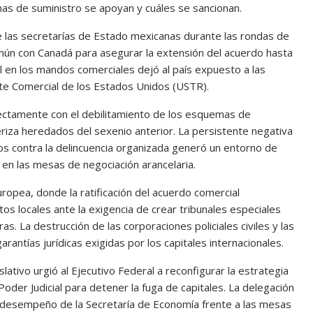
as de suministro se apoyan y cuáles se sancionan.
de las secretarías de Estado mexicanas durante las rondas de
omún con Canadá para asegurar la extensión del acuerdo hasta
al en los mandos comerciales dejó al país expuesto a las
ante Comercial de los Estados Unidos (USTR).
irectamente con el debilitamiento de los esquemas de
eriza heredados del sexenio anterior. La persistente negativa
os contra la delincuencia organizada generó un entorno de
s en las mesas de negociación arancelaria.
uropea, donde la ratificación del acuerdo comercial
 locales ante la exigencia de crear tribunales especiales
s. La destrucción de las corporaciones policiales civiles y las
arantías jurídicas exigidas por los capitales internacionales.
tivo urgió al Ejecutivo Federal a reconfigurar la estrategia
oder Judicial para detener la fuga de capitales. La delegación
al desempeño de la Secretaría de Economía frente a las mesas