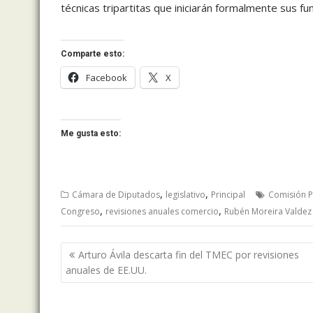
técnicas tripartitas que iniciarán formalmente sus fu
Comparte esto:
Facebook
X
Me gusta esto:
,
,
Cámara de Diputados
legislativo
Principal
Comisión 
,
,
Congreso
revisiones anuales comercio
Rubén Moreira Valdez
Navegación
Arturo Ávila descarta fin del TMEC por revisiones
de
anuales de EE.UU.
entradas