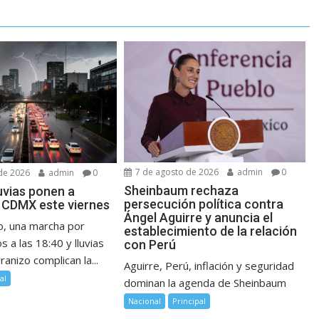
7 de agosto de 2026
admin
0
de 2026
admin
0
Sheinbaum rechaza
luvias ponen a
persecución política contra
a CDMX este viernes
Ángel Aguirre y anuncia el
o, una marcha por
establecimiento de la relación
 a las 18:40 y lluvias
con Perú
ranizo complican la...
Aguirre, Perú, inflación y seguridad
al
dominan la agenda de Sheinbaum
Nacional
Principal