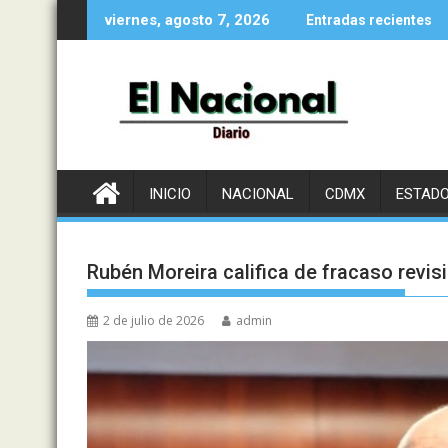
Saltar
viernes, agosto 7, 2026
Entradas recientes
al
contenido
INICIO
NACIONAL
CDMX
ESTAD
Rubén Moreira califica de fracaso revi
2 de julio de 2026
admin