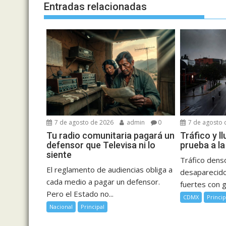
Entradas relacionadas
7 de agosto de 2026
admin
0
7 de agosto 
Tu radio comunitaria pagará un
Tráfico y l
defensor que Televisa ni lo
prueba a l
siente
Tráfico dens
El reglamento de audiencias obliga a
desaparecidos
cada medio a pagar un defensor.
fuertes con g
Pero el Estado no...
CDMX
Princip
Nacional
Principal