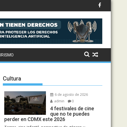
to: Drake, Bruno Mars y más estrellas se suman al álbum
URISMO
Cultura
6 de agosto de 2026
admin
0
4 festivales de cine
que no te puedes
perder en CDMX este 2026