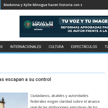
Karol G revela el tracklist de No me arrepiento de sentir tan
OS
INTERNACIONALES
CULTURA
ESPECTÁCULOS
T
s escapan a su control
Ciudadanos, alcaldes y autoridades
federales exigen claridad sobre el alcance
real de las atribuciones ejecutivas de los