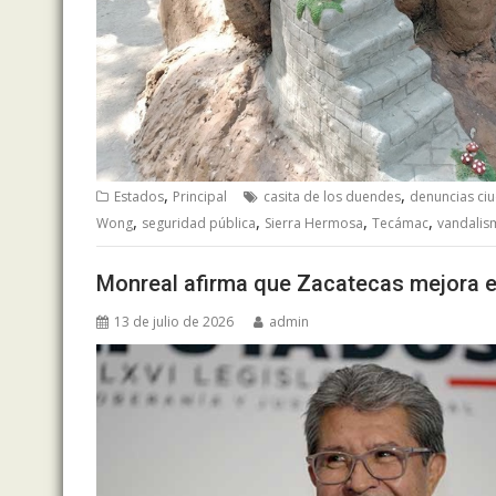
,
,
Estados
Principal
casita de los duendes
denuncias ci
,
,
,
,
Wong
seguridad pública
Sierra Hermosa
Tecámac
vandalis
Monreal afirma que Zacatecas mejora e
13 de julio de 2026
admin