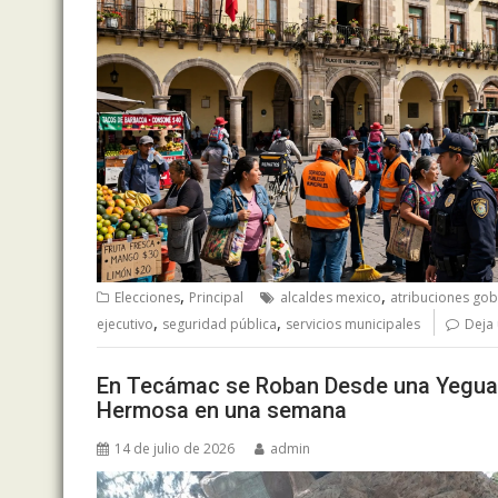
,
,
Elecciones
Principal
alcaldes mexico
atribuciones go
,
,
ejecutivo
seguridad pública
servicios municipales
Deja
En Tecámac se Roban Desde una Yegua y
Hermosa en una semana
14 de julio de 2026
admin