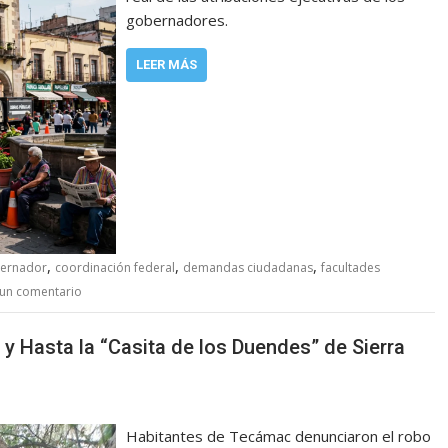
gobernadores.
LEER MÁS
,
,
,
bernador
coordinación federal
demandas ciudadanas
facultades
 un comentario
 Hasta la “Casita de los Duendes” de Sierra
Habitantes de Tecámac denunciaron el robo