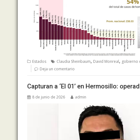
,
,
Estados
Claudia Sheinbaum
David Monreal
gobierno 
Deja un comentario
Capturan a ‘El 01’ en Hermosillo: operad
8 de junio de 2026
admin