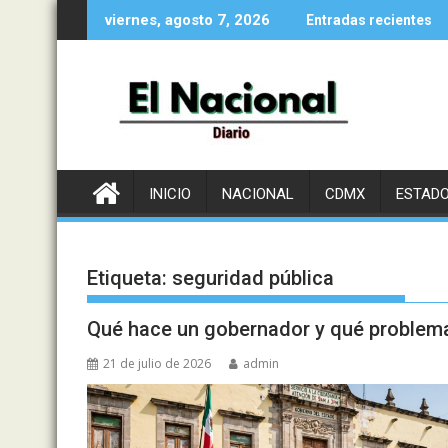
Saltar
viernes, agosto 7, 2026
Entradas recientes
al
contenido
INICIO
NACIONAL
CDMX
ESTAD
Etiqueta:
seguridad pública
Qué hace un gobernador y qué problema
21 de julio de 2026
admin