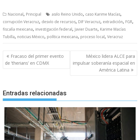
,
,
,
Nacional
Principal
asilo Reino Unido
caso Karime Macías
,
,
,
,
,
corrupción Veracruz
desvío de recursos
DIF Veracruz
extradición
FGR
,
,
,
fiscalía mexicana
investigación federal
Javier Duarte
Karime Macías
,
,
,
,
Tubilla
noticias México
política mexicana
proceso local
Veracruz
Navegación
Fracaso del primer evento
México lidera ALCE para
de
de ‘therians’ en CDMX
impulsar soberanía espacial en
entradas
América Latina
Entradas relacionadas