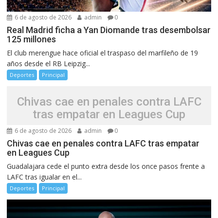
6 de agosto de 2026
admin
0
Real Madrid ficha a Yan Diomande tras desembolsar
125 millones
El club merengue hace oficial el traspaso del marfileño de 19
años desde el RB Leipzig...
Deportes
Principal
Chivas cae en penales contra LAFC
tras empatar en Leagues Cup
6 de agosto de 2026
admin
0
Chivas cae en penales contra LAFC tras empatar
en Leagues Cup
Guadalajara cede el punto extra desde los once pasos frente a
LAFC tras igualar en el...
Deportes
Principal