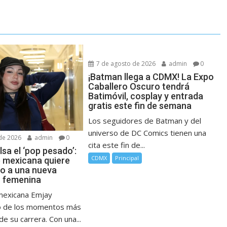
7 de agosto de 2026
admin
0
¡Batman llega a CDMX! La Expo
Caballero Oscuro tendrá
Batimóvil, cosplay y entrada
gratis este fin de semana
Los seguidores de Batman y del
universo de DC Comics tienen una
de 2026
admin
0
cita este fin de...
sa el ‘pop pesado’:
CDMX
Principal
e mexicana quiere
no a una nueva
 femenina
mexicana Emjay
no de los momentos más
e su carrera. Con una...