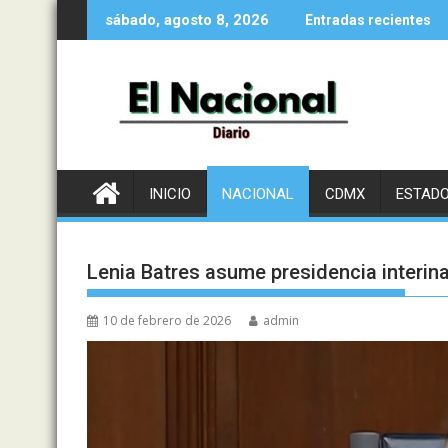
Saltar
sábado, agosto 8, 2026
Entradas recientes
al
contenido
INICIO
NACIONAL
CDMX
ESTAD
Lenia Batres asume presidencia interin
10 de febrero de 2026
admin