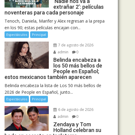
‘Nadie nos va a
extrañar 2’: películas
noventeras para cada personaje
Tenoch, Daniela, Marifer y Alex regresan a la prepa
en los 90; estas películas encajan con...
Espectáculos
Principal
7 de agosto de 2026
admin
0
Belinda encabeza a
los 50 más bellos de
People en Español;
estos mexicanos también aparecen
Belinda encabeza la lista de Los 50 más bellos de
2026 de People en Español, junto...
Espectáculos
Principal
6 de agosto de 2026
admin
0
Zendaya y Tom
Holland celebran su