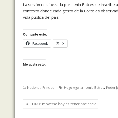
La sesión encabezada por Lenia Batres se inscribe así 
contexto donde cada gesto de la Corte es observado 
vida pública del país.
Comparte esto:
Facebook
X
Me gusta esto:
,
,
,
Nacional
Principal
Hugo Aguilar
Lenia Batres
Poder Ju
Navegación
CDMX: moverse hoy es tener paciencia
de
entradas