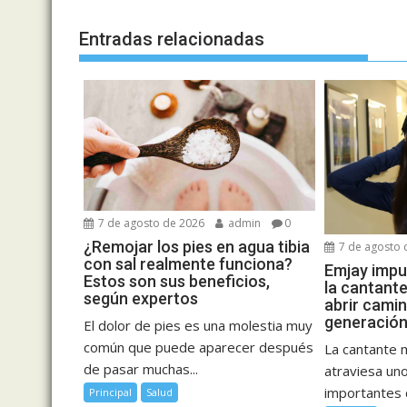
Entradas relacionadas
7 de agosto de 2026
admin
0
¿Remojar los pies en agua tibia
7 de agosto 
con sal realmente funciona?
Emjay impul
Estos son sus beneficios,
la cantant
según expertos
abrir cami
generación
El dolor de pies es una molestia muy
común que puede aparecer después
La cantante 
de pasar muchas...
atraviesa u
importantes d
Principal
Salud