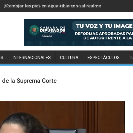
FC Juárez vence 3-1 a Vancouver y acaricia los cuartos de final
OS
INTERNACIONALES
CULTURA
ESPECTÁCULOS
T
a de la Suprema Corte