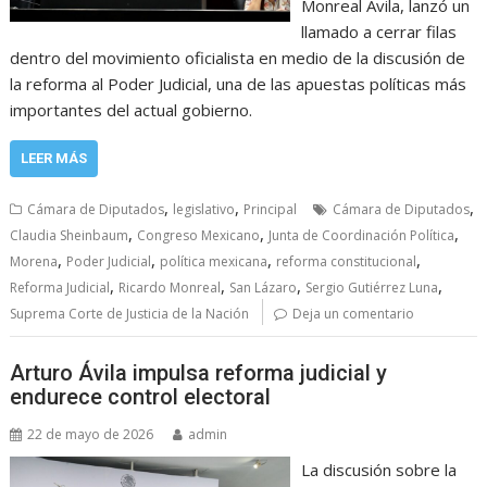
Monreal Ávila, lanzó un
llamado a cerrar filas
dentro del movimiento oficialista en medio de la discusión de
la reforma al Poder Judicial, una de las apuestas políticas más
importantes del actual gobierno.
LEER MÁS
,
,
,
Cámara de Diputados
legislativo
Principal
Cámara de Diputados
,
,
,
Claudia Sheinbaum
Congreso Mexicano
Junta de Coordinación Política
,
,
,
,
Morena
Poder Judicial
política mexicana
reforma constitucional
,
,
,
,
Reforma Judicial
Ricardo Monreal
San Lázaro
Sergio Gutiérrez Luna
Suprema Corte de Justicia de la Nación
Deja un comentario
Arturo Ávila impulsa reforma judicial y
endurece control electoral
22 de mayo de 2026
admin
La discusión sobre la