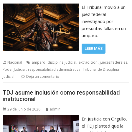
El Tribunal movió a un
juez federal
investigado por
presuntas fallas en un
amparo.
LEER MÁS
,
,
,
,
Nacional
amparo
disciplina judicial
extradición
jueces federales
,
,
Poder Judicial
responsabilidad administrativa
Tribunal de Disciplina
Judicial
Deja un comentario
TDJ asume inclusión como responsabilidad
institucional
29 de junio de 2026
admin
En Justicia con Orgullo,
el TDJ planteó que la