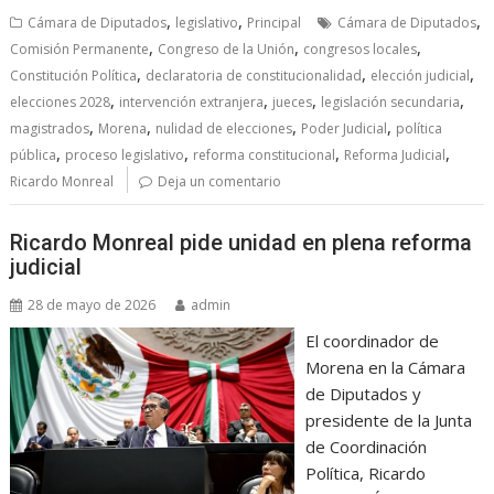
,
,
,
Cámara de Diputados
legislativo
Principal
Cámara de Diputados
,
,
,
Comisión Permanente
Congreso de la Unión
congresos locales
,
,
,
Constitución Política
declaratoria de constitucionalidad
elección judicial
,
,
,
,
elecciones 2028
intervención extranjera
jueces
legislación secundaria
,
,
,
,
magistrados
Morena
nulidad de elecciones
Poder Judicial
política
,
,
,
,
pública
proceso legislativo
reforma constitucional
Reforma Judicial
Ricardo Monreal
Deja un comentario
Ricardo Monreal pide unidad en plena reforma
judicial
28 de mayo de 2026
admin
El coordinador de
Morena en la Cámara
de Diputados y
presidente de la Junta
de Coordinación
Política, Ricardo