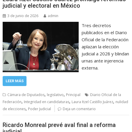
judicial y electoral en México
3 de junio de 2026
admin
Tres decretos
publicados en el Diario
Oficial de la Federación
aplazan la elección
judicial a 2028 y blindan
urnas ante injerencia
externa.
LEER MÁS
,
,
Cámara de Diputados
legislativo
Principal
Diario Oficial de la
,
,
,
Federación
Integridad en candidaturas
Laura Itzel Castillo Juárez
nulidad
,
de elecciones
Poder Judicial
Deja un comentario
Ricardo Monreal prevé aval final a reforma
judicial