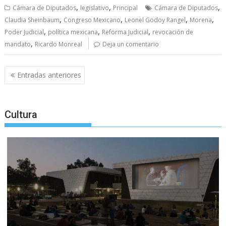
,
,
,
Cámara de Diputados
legislativo
Principal
Cámara de Diputados
,
,
,
,
Claudia Sheinbaum
Congreso Mexicano
Leonel Godoy Rangel
Morena
,
,
,
Poder Judicial
política mexicana
Reforma Judicial
revocación de
,
mandato
Ricardo Monreal
Deja un comentario
Navegación
Entradas anteriores
de
entradas
Cultura