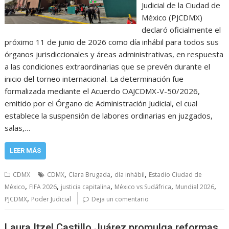
Judicial de la Ciudad de
México (PJCDMX)
declaró oficialmente el
próximo 11 de junio de 2026 como día inhábil para todos sus
órganos jurisdiccionales y áreas administrativas, en respuesta
a las condiciones extraordinarias que se prevén durante el
inicio del torneo internacional. La determinación fue
formalizada mediante el Acuerdo OAJCDMX-V-50/2026,
emitido por el Órgano de Administración Judicial, el cual
establece la suspensión de labores ordinarias en juzgados,
salas,…
LEER MÁS
,
,
,
CDMX
CDMX
Clara Brugada
día inhábil
Estadio Ciudad de
,
,
,
,
,
México
FIFA 2026
justicia capitalina
México vs Sudáfrica
Mundial 2026
,
PJCDMX
Poder Judicial
Deja un comentario
Laura Itzel Castillo Juárez promulga reformas