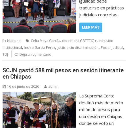
igualdad debe
traducirse en prácticas
judiciales concretas.
LEER MÁS
,
,
Nacional
Celia Maya García
derechos LGBTTTIQ+
inclusión
,
,
,
,
institucional
Indira García Pérez
justicia sin discriminación
Poder Judicial
TDJ
Deja un comentario
SCJN gastó 588 mil pesos en sesión itinerante
en Chiapas
16 de junio de 2026
admin
La Suprema Corte
destinó más de medio
millón de pesos para
una sesión en Chiapas
donde se votó un