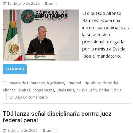
15 de julio de 2026
admin
El diputado Alfonso
Ramírez acusa una
intromisión judicial tras
la suspensión
provisional otorgada
por la ministra Estela
Ríos al mandatario.
LEER MÁS
,
,
,
Cámara de Diputados
legislativo
Principal
abuso de poder
,
,
,
,
Alfonso Ramírez
contrapesos
Estela Ríos
Nuevo León
Poder Judicial
Deja un comentario
TDJ lanza señal disciplinaria contra juez
federal penal
8 de julio de 2026
admin