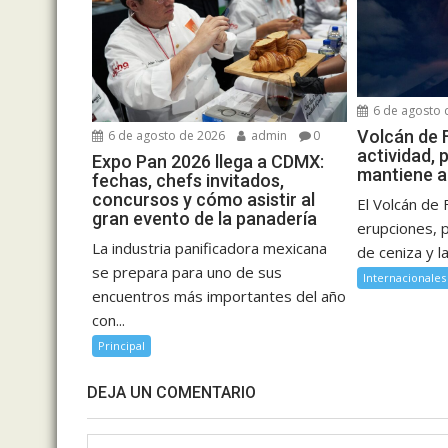
6 de agosto 
Volcán de 
6 de agosto de 2026
admin
0
actividad,
Expo Pan 2026 llega a CDMX:
mantiene a
fechas, chefs invitados,
concursos y cómo asistir al
El Volcán de
gran evento de la panadería
erupciones, p
La industria panificadora mexicana
de ceniza y la
se prepara para uno de sus
Internacionales
encuentros más importantes del año
con...
Principal
DEJA UN COMENTARIO