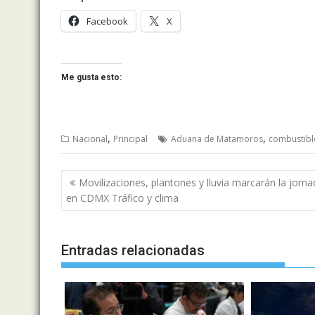
Facebook
X
Me gusta esto:
,
,
Nacional
Principal
Aduana de Matamoros
combustibl
Navegación
Movilizaciones, plantones y lluvia marcarán la jorn
de
en CDMX Tráfico y clima
entradas
Entradas relacionadas