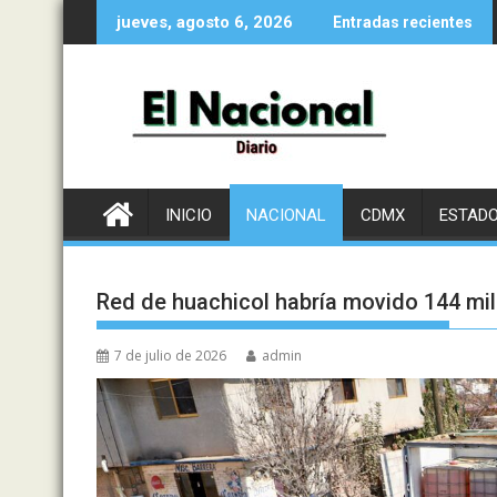
Saltar
jueves, agosto 6, 2026
Entradas recientes
al
contenido
INICIO
NACIONAL
CDMX
ESTAD
Red de huachicol habría movido 144 mill
7 de julio de 2026
admin