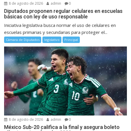
8 de agosto de 2026
admin
0
Diputados proponen regular celulares en escuelas
básicas con ley de uso responsable
Iniciativa legislativa busca normar el uso de celulares en
escuelas primarias y secundarias para proteger el...
Cámara de Diputados
legislativo
Principal
8 de agosto de 2026
admin
0
México Sub-20 califica a la final y asegura boleto