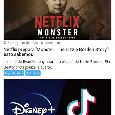
5 de agosto de 2026
admin
0
Netflix prepara ‘Monster: The Lizzie Borden Story’:
esto sabemos
La serie de Ryan Murphy abordará el caso de Lizzie Borden; Ella
Beatty protagoniza la cuarta...
Espectáculos
Principal