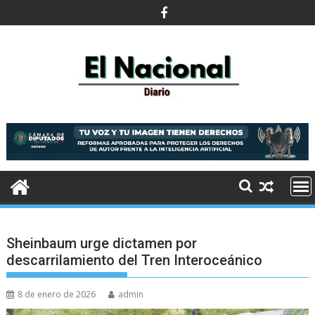
Saltar
al
contenido
Sheinbaum urge dictamen por
descarrilamiento del Tren Interoceánico
8 de enero de 2026
admin