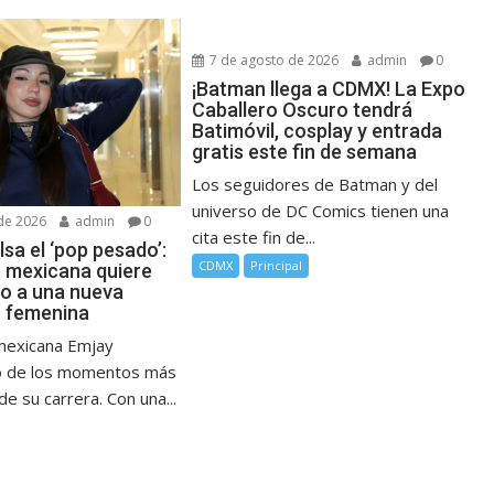
7 de agosto de 2026
admin
0
¡Batman llega a CDMX! La Expo
Caballero Oscuro tendrá
Batimóvil, cosplay y entrada
gratis este fin de semana
Los seguidores de Batman y del
universo de DC Comics tienen una
de 2026
admin
0
cita este fin de...
sa el ‘pop pesado’:
CDMX
Principal
e mexicana quiere
no a una nueva
 femenina
mexicana Emjay
no de los momentos más
e su carrera. Con una...