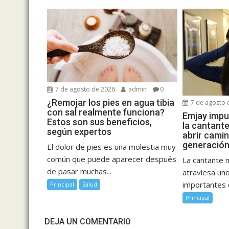
7 de agosto de 2026
admin
0
¿Remojar los pies en agua tibia
7 de agosto 
con sal realmente funciona?
Emjay impul
Estos son sus beneficios,
la cantant
según expertos
abrir cami
generación
El dolor de pies es una molestia muy
común que puede aparecer después
La cantante 
de pasar muchas...
atraviesa u
importantes d
Principal
Salud
Principal
DEJA UN COMENTARIO