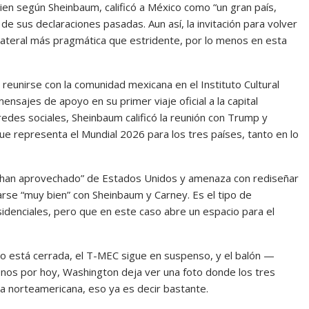
en según Sheinbaum, calificó a México como “un gran país,
de sus declaraciones pasadas. Aun así, la invitación para volver
ilateral más pragmática que estridente, por lo menos en esta
reunirse con la comunidad mexicana en el Instituto Cultural
nsajes de apoyo en su primer viaje oficial a la capital
des sociales, Sheinbaum calificó la reunión con Trump y
e representa el Mundial 2026 para los tres países, tanto en lo
 han aprovechado” de Estados Unidos y amenaza con rediseñar
varse “muy bien” con Sheinbaum y Carney. Es el tipo de
idenciales, pero que en este caso abre un espacio para el
al no está cerrada, el T-MEC sigue en suspenso, y el balón —
enos por hoy, Washington deja ver una foto donde los tres
ica norteamericana, eso ya es decir bastante.