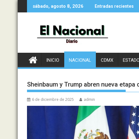
Saltar
sábado, agosto 8, 2026
Entradas recientes
al
contenido
INICIO
NACIONAL
CDMX
ESTAD
Sheinbaum y Trump abren nueva etapa d
6 de diciembre de 2025
admin