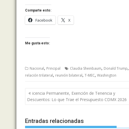
Comparte esto:
Facebook
X
Me gusta esto:
,
,
Nacional
Principal
Claudia Sheinbaum
Donald Trump
,
,
,
relación trilateral
reunión bilateral
T-MEC
Washington
Navegación
icencia Permanente, Exención de Tenencia y
de
Descuentos: Lo que Trae el Presupuesto CDMX 2026
entradas
Entradas relacionadas