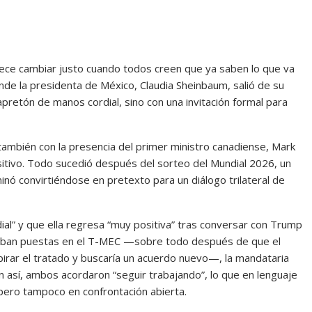
rece cambiar justo cuando todos creen que ya saben lo que va
nde la presidenta de México, Claudia Sheinbaum, salió de su
retón de manos cordial, sino con una invitación formal para
también con la presencia del primer ministro canadiense, Mark
tivo. Todo sucedió después del sorteo del Mundial 2026, un
nó convirtiéndose en pretexto para un diálogo trilateral de
dial” y que ella regresa “muy positiva” tras conversar con Trump
aban puestas en el T-MEC —sobre todo después de que el
irar el tratado y buscaría un acuerdo nuevo—, la mandataria
n así, ambos acordaron “seguir trabajando”, lo que en lenguaje
 pero tampoco en confrontación abierta.