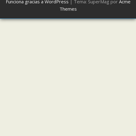
Funciona gracias a WordPress
|
Tema: SuperMag por
Acme
Themes