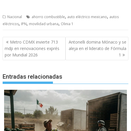
,
,
Nacional
ahorro combustible
auto eléctrico mexicano
autos
,
,
,
eléctricos
IPN
movilidad urbana
Olinia 1
Navegación
Metro CDMX invierte 713
Antonelli domina Mónaco y se
de
mdp en renovaciones exprés
aleja en el liderato de Fórmula
entradas
por Mundial 2026
1
Entradas relacionadas