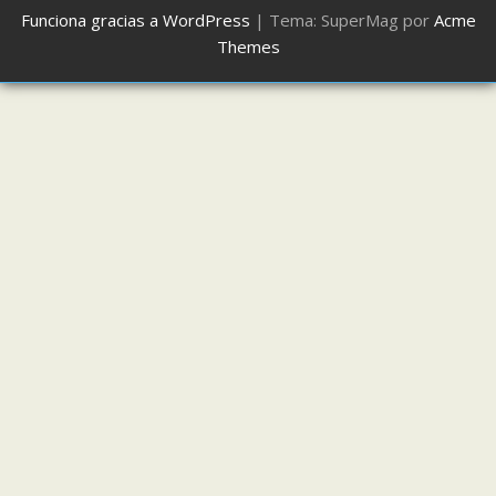
Funciona gracias a WordPress
|
Tema: SuperMag por
Acme
Themes