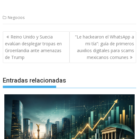
Negocios
Navegación
Reino Unido y Suecia
“Le hackearon el WhatsApp a
de
evalúan desplegar tropas en
mi tía”: guía de primeros
entradas
Groenlandia ante amenazas
auxilios digitales para scams
de Trump
mexicanos comunes
Entradas relacionadas