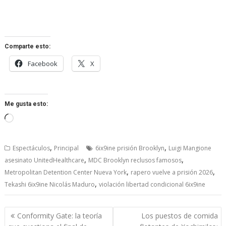
Comparte esto:
Facebook
X
Me gusta esto:
Cargando...
,
,
Espectáculos
Principal
6ix9ine prisión Brooklyn
Luigi Mangione
,
,
asesinato UnitedHealthcare
MDC Brooklyn reclusos famosos
,
,
Metropolitan Detention Center Nueva York
rapero vuelve a prisión 2026
,
Tekashi 6ix9ine Nicolás Maduro
violación libertad condicional 6ix9ine
Navegación
Conformity Gate: la teoría
Los puestos de comida
de