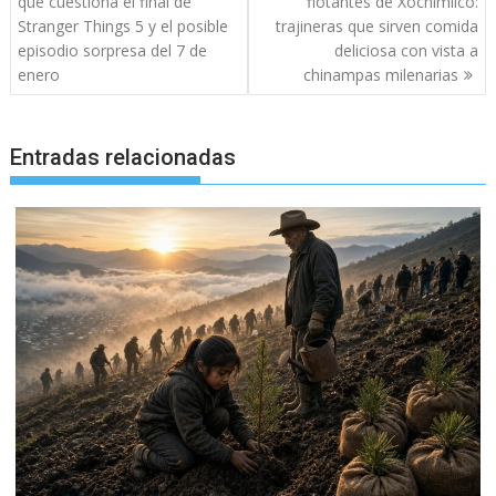
que cuestiona el final de
flotantes de Xochimilco:
entradas
Stranger Things 5 y el posible
trajineras que sirven comida
episodio sorpresa del 7 de
deliciosa con vista a
enero
chinampas milenarias
Entradas relacionadas